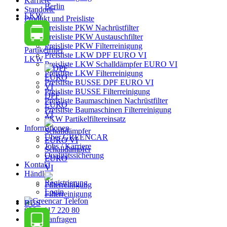
Karriere
Berlin
Standorte
LKW
Produkt und Preisliste
Preisliste PKW Nachrüstfilter
Preisliste PKW Austauschfilter
Preisliste PKW Filterreinigung
Partikelfilter
Preisliste LKW DPF EURO VI
LKW
Preisliste LKW Schalldämpfer EURO VI
Preisliste LKW Filterreinigung
Preisliste BUSSE DPF EURO VI
Preisliste BUSSE Filterreinigung
DPF
Preisliste Baumaschinen Nachrüstfilter
EURO
Preisliste Baumaschinen Filterreinigung
VI
PKW Partikelfiltereinsatz
Informationen
Über GREENCAR
Jobs / Karriere
Schalldämpfer
Qualitätssicherung
EURO
Kontakt
VI
Händler
Registrierung
Login
Filterreinigung
BUS
030 - 417 220 80