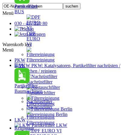
Partikelfilter
BUS
Menü
030 - 417 220 80
DPF
EURO
VI
Warenkorb leer
Menü
Filterreinigung
PKW
BAU
PKW: Katalysatoren, Partikelfilter nachrüsten /
austauschen / reinigen
Nachrüstfilter
Partikelfilter
Baumaschinen
Austauschfilter
Filterreinigung
Nachrüstfilter
Filterreinigung Berlin
LKW
Filterreinigung
Partikelfilter LKW
Reinigung