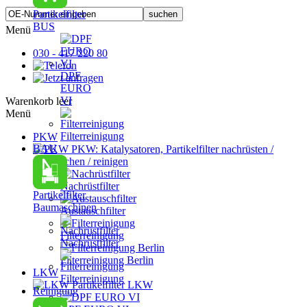
Partikelfilter
BUS
Menü
030 - 417 220 80
DPF
EURO
VI
Warenkorb leer
Menü
Filterreinigung
PKW
BAU
PKW: Katalysatoren, Partikelfilter nachrüsten /
austauschen / reinigen
Nachrüstfilter
Partikelfilter
Baumaschinen
Austauschfilter
Filterreinigung
Nachrüstfilter
Filterreinigung Berlin
LKW
Filterreinigung
Partikelfilter LKW
Reinigung