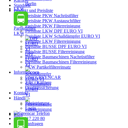
Karriere
Berlin
Standorte
LKW
Produkt und Preisliste
Preisliste PKW Nachrüstfilter
Preisliste PKW Austauschfilter
Preisliste PKW Filterreinigung
Partikelfilter
Preisliste LKW DPF EURO VI
LKW
Preisliste LKW Schalldämpfer EURO VI
Preisliste LKW Filterreinigung
Preisliste BUSSE DPF EURO VI
Preisliste BUSSE Filterreinigung
DPF
Preisliste Baumaschinen Nachrüstfilter
EURO
Preisliste Baumaschinen Filterreinigung
VI
PKW Partikelfiltereinsatz
Informationen
Über GREENCAR
Jobs / Karriere
Schalldämpfer
Qualitätssicherung
EURO
Kontakt
VI
Händler
Registrierung
Login
Filterreinigung
BUS
030 - 417 220 80