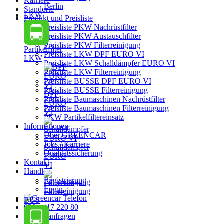
Karriere
Berlin
Standorte
LKW
Produkt und Preisliste
Preisliste PKW Nachrüstfilter
Preisliste PKW Austauschfilter
Preisliste PKW Filterreinigung
Partikelfilter
Preisliste LKW DPF EURO VI
LKW
Preisliste LKW Schalldämpfer EURO VI
Preisliste LKW Filterreinigung
Preisliste BUSSE DPF EURO VI
Preisliste BUSSE Filterreinigung
DPF
Preisliste Baumaschinen Nachrüstfilter
EURO
Preisliste Baumaschinen Filterreinigung
VI
PKW Partikelfiltereinsatz
Informationen
Über GREENCAR
Jobs / Karriere
Schalldämpfer
Qualitätssicherung
EURO
Kontakt
VI
Händler
Registrierung
Login
Filterreinigung
BUS
030 - 417 220 80