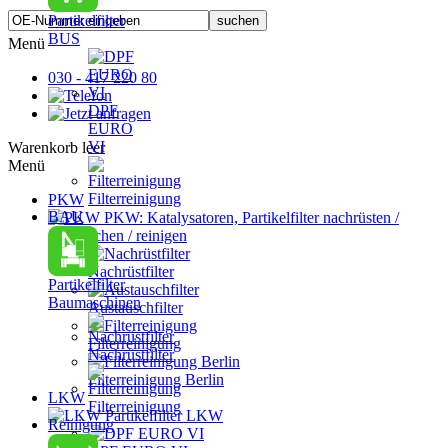
Partikelfilter
BUS
Menü
030 - 417 220 80
DPF
EURO
VI
Warenkorb leer
Menü
Filterreinigung
PKW
BAU
PKW: Katalysatoren, Partikelfilter nachrüsten /
austauschen / reinigen
Nachrüstfilter
Partikelfilter
Baumaschinen
Austauschfilter
Filterreinigung
Nachrüstfilter
Filterreinigung Berlin
LKW
Filterreinigung
Partikelfilter LKW
Reinigung