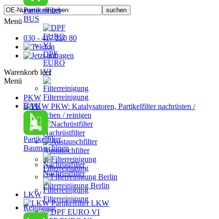
Partikelfilter
BUS
Menü
030 - 417 220 80
DPF
EURO
VI
Warenkorb leer
Menü
Filterreinigung
PKW
BAU
PKW: Katalysatoren, Partikelfilter nachrüsten /
austauschen / reinigen
Nachrüstfilter
Partikelfilter
Baumaschinen
Austauschfilter
Filterreinigung
Nachrüstfilter
Filterreinigung Berlin
LKW
Filterreinigung
Partikelfilter LKW
Reinigung