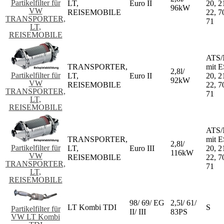
Partikelfilter für
LT,
Euro II
20, 2
96kW
VW
REISEMOBILE
22, 7
TRANSPORTER,
71
LT,
REISEMOBILE
ATS/
TRANSPORTER,
mit 
2,8l/
Partikelfilter für
LT,
Euro II
20, 2
92kW
VW
REISEMOBILE
22, 7
TRANSPORTER,
71
LT,
REISEMOBILE
ATS/
TRANSPORTER,
mit 
2,8l/
Partikelfilter für
LT,
Euro III
20, 2
116kW
VW
REISEMOBILE
22, 7
TRANSPORTER,
71
LT,
REISEMOBILE
98/ 69/ EG
2,5l/ 61/
LT Kombi TDI
S
Partikelfilter für
II/ III
83PS
VW LT Kombi