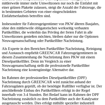
mittlerweile immer mehr Umweltzonen nur noch die Einfahrt mit
einer grünen Plakette zulassen, steigt die Anzahl der Fahrzeuge, die
in bestimmten Gebieten von einer eingeschränkten
Einfahrtserlaubnis betroffen sind.
Insbesondere für Fahrzeugeigentümer von PKW älteren Baujahrs,
ohne den mittlerweile obligatorischen werkseitig verbauten
Partikelfilter, die weiterhin das Privileg der freien Fahrt in alle
Umweltzonen genießen möchten, bleiben daher nur die Optionen
Neuwagenanschaffung oder Partikelfilter Nachrüstung.
Als Experte in den Bereichen Partikelfilter Nachrüstung, Reinigung
und Austausch empfiehlt GREENCAR Fahrzeugeigentümern in
diesem Zusammenhang die Nachrüstung ihres PKW mit einem
Dieselpartikelfilter. Denn im Vergleich zu einer
Neuwagenanschaffung stellt die professionelle Partikelfilter
Nachrüstung eine kostengünstige Alternative dar.
Im Rahmen der professionellen Dieselpartikelfilter (DPF)
Nachrüstung durch GREENCAR wird zunächst anhand der
Fahrzeugdaten geprüft, ob der benötigte Rußfilter verfügbar ist. Der
anschließende Einbau des Partikelfilters erfolgt in der Regel
innerhalb von 3-4 Stunden. Bei Bedarf kann im Rahmen der DPF
Nachrüstung zusätzlich zu dem Partikelfilter auch der Katalysator
ausgetauscht werden. Dies erfolgt mithilfe spezieller industriell