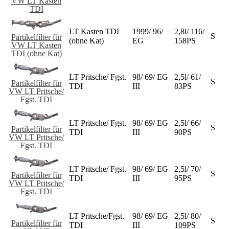
VW LT Kasten
TDI
LT Kasten TDI
1999/ 96/
2,8l/ 116/
S
Partikelfilter für
(ohne Kat)
EG
158PS
VW LT Kasten
TDI (ohne Kat)
LT Pritsche/ Fgst.
98/ 69/ EG
2,5l/ 61/
S
Partikelfilter für
TDI
III
83PS
VW LT Pritsche/
Fgst. TDI
LT Pritsche/ Fgst.
98/ 69/ EG
2,5l/ 66/
S
Partikelfilter für
TDI
III
90PS
VW LT Pritsche/
Fgst. TDI
LT Pritsche/ Fgst.
98/ 69/ EG
2,5l/ 70/
S
Partikelfilter für
TDI
III
95PS
VW LT Pritsche/
Fgst. TDI
LT Pritsche/Fgst.
98/ 69/ EG
2,5l/ 80/
S
Partikelfilter für
TDI
III
109PS