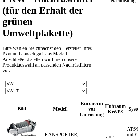
(für den Erhalt der
grünen
Umweltplakette)
Bitte wählen Sie zunächst den Hersteller Ihres
Pkw und danach ggf. das Modell.
Anschließend stellen wir Ihnen unsere
Produktauswahl an passenden Nachrüstfiltern
vor.
Euronorm
Hubraum
Bild
Modell
vor
Sys
KW/PS
Umrüstung
ATS/
TRANSPORTER,
mit 
2,8l/