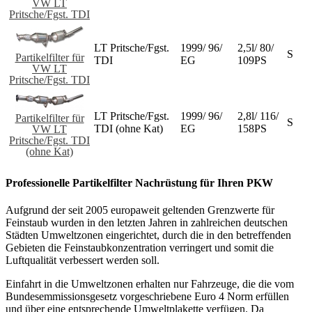
VW LT
Pritsche/Fgst. TDI
LT Pritsche/Fgst.
1999/ 96/
2,5l/ 80/
S
Partikelfilter für
TDI
EG
109PS
VW LT
Pritsche/Fgst. TDI
LT Pritsche/Fgst.
1999/ 96/
2,8l/ 116/
Partikelfilter für
S
TDI (ohne Kat)
EG
158PS
VW LT
Pritsche/Fgst. TDI
(ohne Kat)
Professionelle Partikelfilter Nachrüstung für Ihren PKW
Aufgrund der seit 2005 europaweit geltenden Grenzwerte für
Feinstaub wurden in den letzten Jahren in zahlreichen deutschen
Städten Umweltzonen eingerichtet, durch die in den betreffenden
Gebieten die Feinstaubkonzentration verringert und somit die
Luftqualität verbessert werden soll.
Einfahrt in die Umweltzonen erhalten nur Fahrzeuge, die die vom
Bundesemmissionsgesetz vorgeschriebene Euro 4 Norm erfüllen
und über eine entsprechende Umweltplakette verfügen. Da