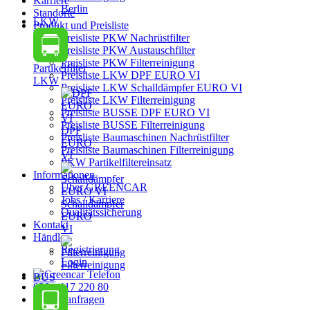
Karriere
Berlin
Standorte
LKW
Produkt und Preisliste
Preisliste PKW Nachrüstfilter
Preisliste PKW Austauschfilter
Preisliste PKW Filterreinigung
Partikelfilter
Preisliste LKW DPF EURO VI
LKW
Preisliste LKW Schalldämpfer EURO VI
Preisliste LKW Filterreinigung
Preisliste BUSSE DPF EURO VI
Preisliste BUSSE Filterreinigung
DPF
Preisliste Baumaschinen Nachrüstfilter
EURO
Preisliste Baumaschinen Filterreinigung
VI
PKW Partikelfiltereinsatz
Informationen
Über GREENCAR
Jobs / Karriere
Schalldämpfer
Qualitätssicherung
EURO
Kontakt
VI
Händler
Registrierung
Login
Filterreinigung
BUS
030 - 417 220 80