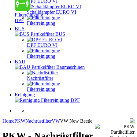
DPF EURO VI
Schalldämpfer EURO VI
Filterreinigung
DPF
Filterreinigung
BUS
Partikelfilter BUS
DPF EURO VI
Filterreinigung
BAU
Partikelfilter Baumaschinen
Nachrüstfilter
Filterreinigung
Reinigung
Filterreinigung DPF
Home
PKW
Nachrüstfilter
VW
VW New Beetle
PKW - Nachrüstfilter