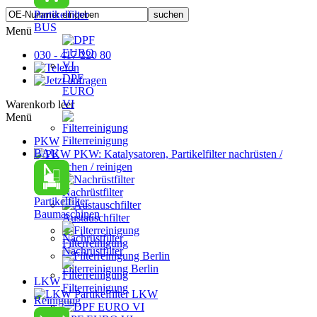
Partikelfilter
BUS
Menü
030 - 417 220 80
DPF
EURO
VI
Warenkorb leer
Menü
Filterreinigung
PKW
BAU
PKW: Katalysatoren, Partikelfilter nachrüsten /
austauschen / reinigen
Nachrüstfilter
Partikelfilter
Baumaschinen
Austauschfilter
Filterreinigung
Nachrüstfilter
Filterreinigung Berlin
LKW
Filterreinigung
Partikelfilter LKW
Reinigung