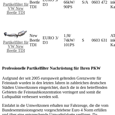
Beetle
66kW/
S/A
0603
472
ink
Partikelfilter für
D3
TDI
90PS
Ka
VW New
Beetle TDI
New
1,9l/
AT
EURO 3/
Beetle
74kW/
S
0603
631
ink
Partikelfilter für
D3
TDI
101PS
Ka
VW New
Beetle TDI
Professionelle Partikelfilter Nachrüstung für Ihren PKW
Aufgrund der seit 2005 europaweit geltenden Grenzwerte für
Feinstaub wurden in den letzten Jahren in zahlreichen deutschen
Städten Umweltzonen eingerichtet, durch die in den betreffenden
Gebieten die Feinstaubkonzentration verringert und somit die
Luftqualität verbessert werden soll.
Einfahrt in die Umweltzonen erhalten nur Fahrzeuge, die die vom
Bundesemmissionsgesetz vorgeschriebene Euro 4 Norm erfüllen
und über eine entsprechende Umweltplakette verfügen. Da