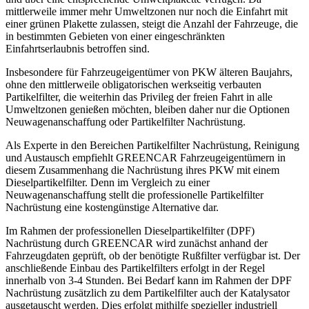
mittlerweile immer mehr Umweltzonen nur noch die Einfahrt mit
einer grünen Plakette zulassen, steigt die Anzahl der Fahrzeuge, die
in bestimmten Gebieten von einer eingeschränkten
Einfahrtserlaubnis betroffen sind.
Insbesondere für Fahrzeugeigentümer von PKW älteren Baujahrs,
ohne den mittlerweile obligatorischen werkseitig verbauten
Partikelfilter, die weiterhin das Privileg der freien Fahrt in alle
Umweltzonen genießen möchten, bleiben daher nur die Optionen
Neuwagenanschaffung oder Partikelfilter Nachrüstung.
Als Experte in den Bereichen Partikelfilter Nachrüstung, Reinigung
und Austausch empfiehlt GREENCAR Fahrzeugeigentümern in
diesem Zusammenhang die Nachrüstung ihres PKW mit einem
Dieselpartikelfilter. Denn im Vergleich zu einer
Neuwagenanschaffung stellt die professionelle Partikelfilter
Nachrüstung eine kostengünstige Alternative dar.
Im Rahmen der professionellen Dieselpartikelfilter (DPF)
Nachrüstung durch GREENCAR wird zunächst anhand der
Fahrzeugdaten geprüft, ob der benötigte Rußfilter verfügbar ist. Der
anschließende Einbau des Partikelfilters erfolgt in der Regel
innerhalb von 3-4 Stunden. Bei Bedarf kann im Rahmen der DPF
Nachrüstung zusätzlich zu dem Partikelfilter auch der Katalysator
ausgetauscht werden. Dies erfolgt mithilfe spezieller industriell