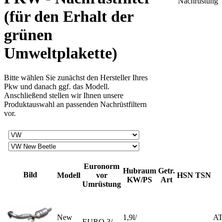
(für den Erhalt der
grünen
Umweltplakette)
Bitte wählen Sie zunächst den Hersteller Ihres
Pkw und danach ggf. das Modell.
Anschließend stellen wir Ihnen unsere
Produktauswahl an passenden Nachrüstfiltern
vor.
Euronorm
Hubraum
Getr.
Bild
Modell
vor
HSN
TSN
KW/PS
Art
Umrüstung
New
1,9l/
AT
EURO 3/