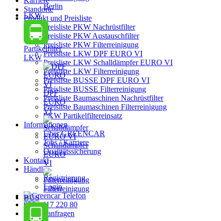
Karriere
Berlin
Standorte
LKW
Produkt und Preisliste
Preisliste PKW Nachrüstfilter
Preisliste PKW Austauschfilter
Preisliste PKW Filterreinigung
Partikelfilter
Preisliste LKW DPF EURO VI
LKW
Preisliste LKW Schalldämpfer EURO VI
Preisliste LKW Filterreinigung
Preisliste BUSSE DPF EURO VI
Preisliste BUSSE Filterreinigung
DPF
Preisliste Baumaschinen Nachrüstfilter
EURO
Preisliste Baumaschinen Filterreinigung
VI
PKW Partikelfiltereinsatz
Informationen
Über GREENCAR
Jobs / Karriere
Schalldämpfer
Qualitätssicherung
EURO
Kontakt
VI
Händler
Registrierung
Login
Filterreinigung
BUS
030 - 417 220 80