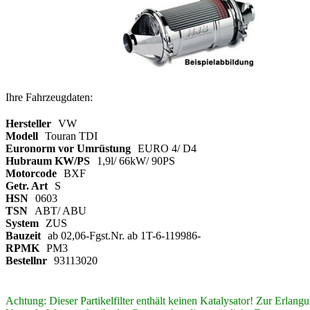
Ihre Fahrzeugdaten:
Hersteller
VW
Modell
Touran TDI
Euronorm vor Umrüstung
EURO 4/ D4
Hubraum KW/PS
1,9l/ 66kW/ 90PS
Motorcode
BXF
Getr. Art
S
HSN
0603
TSN
ABT/ ABU
System
ZUS
Bauzeit
ab 02,06-Fgst.Nr. ab 1T-6-119986-
RPMK
PM3
Bestellnr
93113020
Achtung: Dieser Partikelfilter enthält keinen Katalysator! Zur Erlang