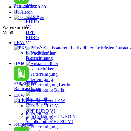
Partikelfilter
030 - 417 220 80
BUS
Warenkorb leer
DPF
Menü
EURO
PKW
VI
PKW: Katalysatoren, Partikelfilter nachrüsten / austau
Filterreinigung
Nachrüstfilter
BAU
Austauschfilter
Filterreinigung
Partikelfilter
Baumaschinen
Filterreinigung Berlin
LKW
Partikelfilter LKW
Nachrüstfilter
DPF EURO VI
Filterreinigung
Schalldämpfer EURO VI
Reinigung