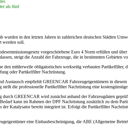
des
ter als fünf
b wurden in den letzten Jahren in zahlreichen deutschen Städten Umwel
t werden soll.
undesemmissionsgesetz vorgeschriebene Euro 4 Norm erfüllen und über
assen, steigt die Anzahl der Fahrzeuge, die in bestimmten Gebieten von
n mittlerweile obligatorischen werkseitig verbauten Partikelfilter, di
ng oder Partikelfilter Nachrüstung.
ung und Austausch empfiehlt GREENCAR Fahrzeugeigentümern in dies
tellt die professionelle Partikelfilter Nachrüstung eine kostengünstige 
ng durch GREENCAR wird zunächst anhand der Fahrzeugdaten geprüft, o
Bei Bedarf kann im Rahmen der DPF Nachrüstung zusätzlich zu dem Partik
n der Katalysator bereits integriert ist. Erfolgt die Partikelfilter Nac
zeugeigentümer eine Einbaubescheinigung, die ABE (Allgemeine Betrie