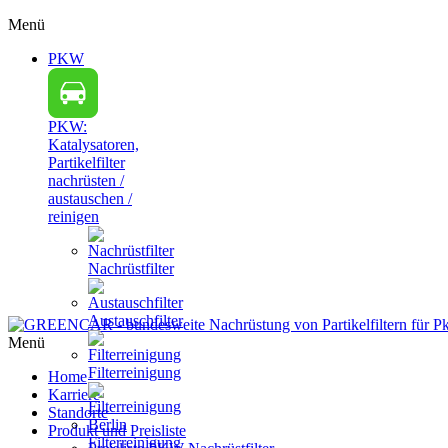
Menü
PKW
PKW:
Katalysatoren,
Partikelfilter
nachrüsten /
austauschen /
reinigen
Nachrüstfilter
Austauschfilter
Menü
Filterreinigung
Home
Karriere
Standorte
Produkt und Preisliste
Filterreinigung