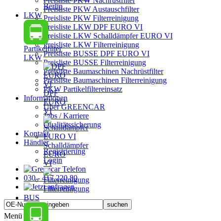
Preisliste PKW Nachrüstfilter
Berlin
Preisliste PKW Austauschfilter
LKW
Preisliste PKW Filterreinigung
Preisliste LKW DPF EURO VI
Preisliste LKW Schalldämpfer EURO VI
Preisliste LKW Filterreinigung
Partikelfilter
Preisliste BUSSE DPF EURO VI
LKW
Preisliste BUSSE Filterreinigung
Preisliste Baumaschinen Nachrüstfilter
Preisliste Baumaschinen Filterreinigung
PKW Partikelfiltereinsatz
DPF
Informationen
EURO
Über GREENCAR
VI
Jobs / Karriere
Qualitätssicherung
Kontakt
Händler
Schalldämpfer
Registrierung
EURO
Login
VI
030 - 417 220 80
Filterreinigung
BUS
Menü