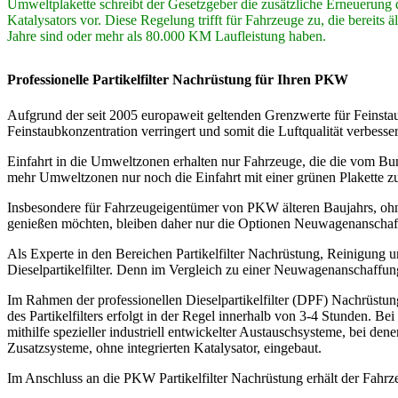
Umweltplakette schreibt der Gesetzgeber die zusätzliche Erneuerung 
Katalysators vor. Diese Regelung trifft für Fahrzeuge zu, die bereits äl
Jahre sind oder mehr als 80.000 KM Laufleistung haben.
Professionelle Partikelfilter Nachrüstung für Ihren PKW
Aufgrund der seit 2005 europaweit geltenden Grenzwerte für Feinstau
Feinstaubkonzentration verringert und somit die Luftqualität verbesser
Einfahrt in die Umweltzonen erhalten nur Fahrzeuge, die die vom B
mehr Umweltzonen nur noch die Einfahrt mit einer grünen Plakette zul
Insbesondere für Fahrzeugeigentümer von PKW älteren Baujahrs, ohne de
genießen möchten, bleiben daher nur die Optionen Neuwagenanschaffu
Als Experte in den Bereichen Partikelfilter Nachrüstung, Reinig
Dieselpartikelfilter. Denn im Vergleich zu einer Neuwagenanschaffung s
Im Rahmen der professionellen Dieselpartikelfilter (DPF) Nachrüstu
des Partikelfilters erfolgt in der Regel innerhalb von 3-4 Stunden. 
mithilfe spezieller industriell entwickelter Austauschsysteme, bei dene
Zusatzsysteme, ohne integrierten Katalysator, eingebaut.
Im Anschluss an die PKW Partikelfilter Nachrüstung erhält der Fahr