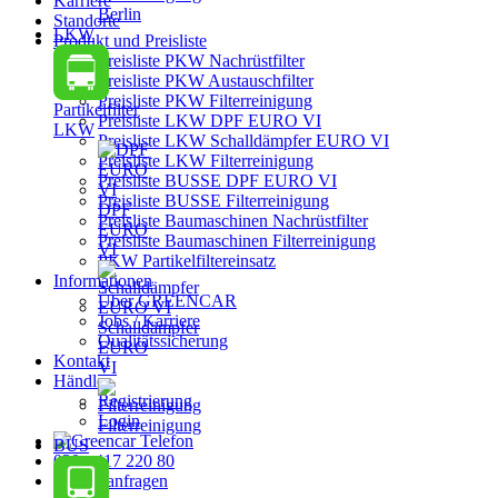
Karriere
Berlin
Standorte
LKW
Produkt und Preisliste
Preisliste PKW Nachrüstfilter
Preisliste PKW Austauschfilter
Preisliste PKW Filterreinigung
Partikelfilter
Preisliste LKW DPF EURO VI
LKW
Preisliste LKW Schalldämpfer EURO VI
Preisliste LKW Filterreinigung
Preisliste BUSSE DPF EURO VI
Preisliste BUSSE Filterreinigung
DPF
Preisliste Baumaschinen Nachrüstfilter
EURO
Preisliste Baumaschinen Filterreinigung
VI
PKW Partikelfiltereinsatz
Informationen
Über GREENCAR
Jobs / Karriere
Schalldämpfer
Qualitätssicherung
EURO
Kontakt
VI
Händler
Registrierung
Login
Filterreinigung
BUS
030 - 417 220 80