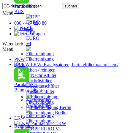
Partikelfilter
BUS
Menü
030 - 417 220 80
DPF
EURO
VI
Warenkorb leer
Menü
Filterreinigung
PKW
BAU
PKW: Katalysatoren, Partikelfilter nachrüsten /
austauschen / reinigen
Nachrüstfilter
Partikelfilter
Baumaschinen
Austauschfilter
Filterreinigung
Nachrüstfilter
Filterreinigung Berlin
LKW
Filterreinigung
Partikelfilter LKW
Reinigung