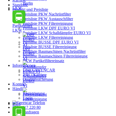
Karriere
Berlin
Standorte
LKW
Produkt und Preisliste
Preisliste PKW Nachrüstfilter
Preisliste PKW Austauschfilter
Preisliste PKW Filterreinigung
Partikelfilter
Preisliste LKW DPF EURO VI
LKW
Preisliste LKW Schalldämpfer EURO VI
Preisliste LKW Filterreinigung
Preisliste BUSSE DPF EURO VI
Preisliste BUSSE Filterreinigung
DPF
Preisliste Baumaschinen Nachrüstfilter
EURO
Preisliste Baumaschinen Filterreinigung
VI
PKW Partikelfiltereinsatz
Informationen
Über GREENCAR
Jobs / Karriere
Schalldämpfer
Qualitätssicherung
EURO
Kontakt
VI
Händler
Registrierung
Login
Filterreinigung
BUS
030 - 417 220 80