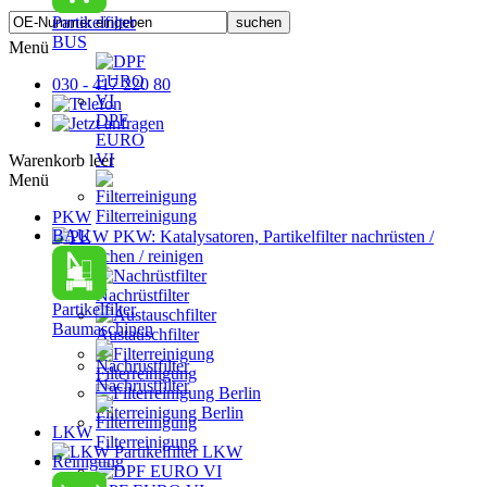
Partikelfilter
BUS
Menü
030 - 417 220 80
DPF
EURO
VI
Warenkorb leer
Menü
Filterreinigung
PKW
BAU
PKW: Katalysatoren, Partikelfilter nachrüsten /
austauschen / reinigen
Nachrüstfilter
Partikelfilter
Baumaschinen
Austauschfilter
Filterreinigung
Nachrüstfilter
Filterreinigung Berlin
LKW
Filterreinigung
Partikelfilter LKW
Reinigung