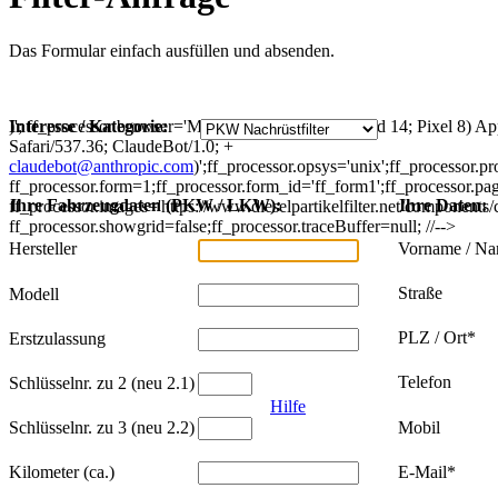
Das Formular einfach ausfüllen und absenden.
)'; ff_processor.browser='Mozilla/5.0 (Linux; Android 14; Pixel 8
Interesse / Kategorie:
Safari/537.36; ClaudeBot/1.0; +
claudebot@anthropic.com
)';ff_processor.opsys='unix';ff_processor.
ff_processor.form=1;ff_processor.form_id='ff_form1';ff_processor.page
Ihre Fahrzeugdaten (PKW / LKW):
Ihre Daten:
ff_processor.images='https://www.dieselpartikelfilter.net/components
ff_processor.showgrid=false;ff_processor.traceBuffer=null; //-->
Hersteller
Vorname / N
Straße
Modell
PLZ / Ort*
Erstzulassung
Telefon
Schlüsselnr. zu 2 (neu 2.1)
Hilfe
Schlüsselnr. zu 3 (neu 2.2)
Mobil
Kilometer (ca.)
E-Mail*