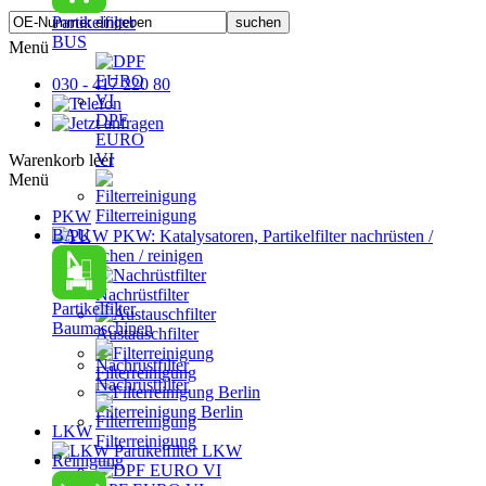
Partikelfilter
BUS
Menü
030 - 417 220 80
DPF
EURO
VI
Warenkorb leer
Menü
Filterreinigung
PKW
BAU
PKW: Katalysatoren, Partikelfilter nachrüsten /
austauschen / reinigen
Nachrüstfilter
Partikelfilter
Baumaschinen
Austauschfilter
Filterreinigung
Nachrüstfilter
Filterreinigung Berlin
LKW
Filterreinigung
Partikelfilter LKW
Reinigung