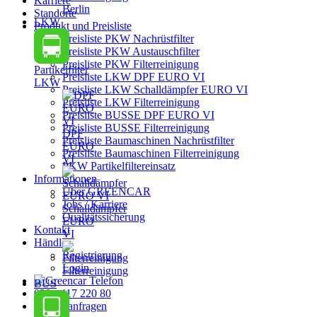
Karriere
Berlin
Standorte
LKW
Produkt und Preisliste
Preisliste PKW Nachrüstfilter
Preisliste PKW Austauschfilter
Preisliste PKW Filterreinigung
Partikelfilter
Preisliste LKW DPF EURO VI
LKW
Preisliste LKW Schalldämpfer EURO VI
Preisliste LKW Filterreinigung
Preisliste BUSSE DPF EURO VI
Preisliste BUSSE Filterreinigung
DPF
Preisliste Baumaschinen Nachrüstfilter
EURO
Preisliste Baumaschinen Filterreinigung
VI
PKW Partikelfiltereinsatz
Informationen
Über GREENCAR
Jobs / Karriere
Schalldämpfer
Qualitätssicherung
EURO
Kontakt
VI
Händler
Registrierung
Login
Filterreinigung
BUS
030 - 417 220 80