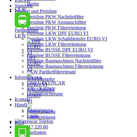
Karriere
Berlin
Standorte
LKW
Produkt und Preisliste
Preisliste PKW Nachrüstfilter
Preisliste PKW Austauschfilter
Preisliste PKW Filterreinigung
Partikelfilter
Preisliste LKW DPF EURO VI
LKW
Preisliste LKW Schalldämpfer EURO VI
Preisliste LKW Filterreinigung
Preisliste BUSSE DPF EURO VI
Preisliste BUSSE Filterreinigung
DPF
Preisliste Baumaschinen Nachrüstfilter
EURO
Preisliste Baumaschinen Filterreinigung
VI
PKW Partikelfiltereinsatz
Informationen
Über GREENCAR
Jobs / Karriere
Schalldämpfer
Qualitätssicherung
EURO
Kontakt
VI
Händler
Registrierung
Login
Filterreinigung
BUS
030 - 417 220 80