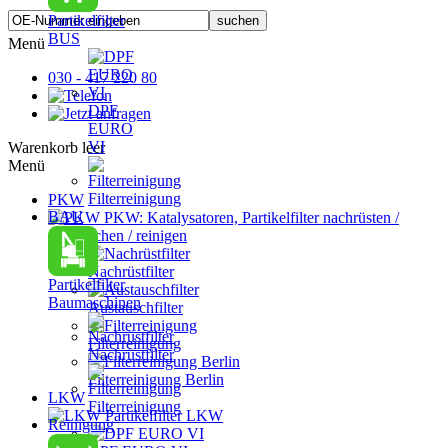
Partikelfilter
BUS
Menü
030 - 417 220 80
DPF
EURO
VI
Warenkorb leer
Menü
Filterreinigung
PKW
BAU
PKW: Katalysatoren, Partikelfilter nachrüsten /
austauschen / reinigen
Nachrüstfilter
Partikelfilter
Baumaschinen
Austauschfilter
Filterreinigung
Nachrüstfilter
Filterreinigung Berlin
LKW
Filterreinigung
Partikelfilter LKW
Reinigung