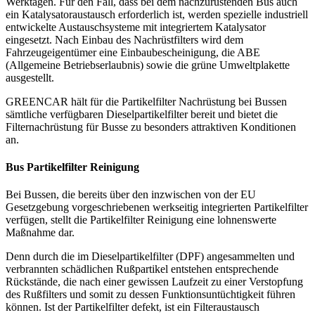
Werktagen. Für den Fall, dass bei dem nachzurüstenden Bus auch
ein Katalysatoraustausch erforderlich ist, werden spezielle industriell
entwickelte Austauschsysteme mit integriertem Katalysator
eingesetzt. Nach Einbau des Nachrüstfilters wird dem
Fahrzeugeigentümer eine Einbaubescheinigung, die ABE
(Allgemeine Betriebserlaubnis) sowie die grüne Umweltplakette
ausgestellt.
GREENCAR hält für die Partikelfilter Nachrüstung bei Bussen
sämtliche verfügbaren Dieselpartikelfilter bereit und bietet die
Filternachrüstung für Busse zu besonders attraktiven Konditionen
an.
Bus Partikelfilter Reinigung
Bei Bussen, die bereits über den inzwischen von der EU
Gesetzgebung vorgeschriebenen werkseitig integrierten Partikelfilter
verfügen, stellt die Partikelfilter Reinigung eine lohnenswerte
Maßnahme dar.
Denn durch die im Dieselpartikelfilter (DPF) angesammelten und
verbrannten schädlichen Rußpartikel entstehen entsprechende
Rückstände, die nach einer gewissen Laufzeit zu einer Verstopfung
des Rußfilters und somit zu dessen Funktionsuntüchtigkeit führen
können. Ist der Partikelfilter defekt, ist ein Filteraustausch