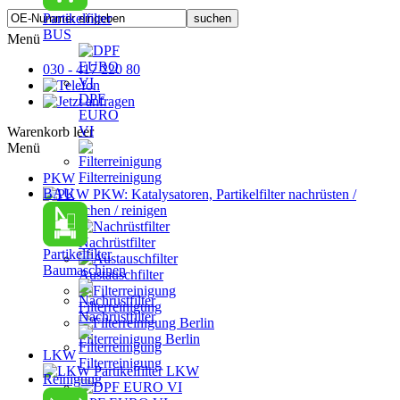
Partikelfilter
BUS
Menü
030 - 417 220 80
DPF
EURO
VI
Warenkorb leer
Menü
Filterreinigung
PKW
BAU
PKW: Katalysatoren, Partikelfilter nachrüsten /
austauschen / reinigen
Nachrüstfilter
Partikelfilter
Baumaschinen
Austauschfilter
Filterreinigung
Nachrüstfilter
Filterreinigung Berlin
LKW
Filterreinigung
Partikelfilter LKW
Reinigung