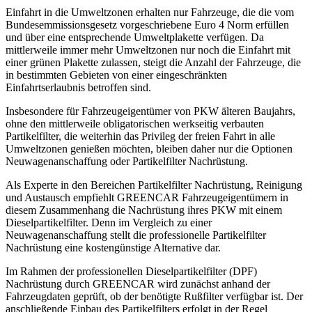
Einfahrt in die Umweltzonen erhalten nur Fahrzeuge, die die vom
Bundesemmissionsgesetz vorgeschriebene Euro 4 Norm erfüllen
und über eine entsprechende Umweltplakette verfügen. Da
mittlerweile immer mehr Umweltzonen nur noch die Einfahrt mit
einer grünen Plakette zulassen, steigt die Anzahl der Fahrzeuge, die
in bestimmten Gebieten von einer eingeschränkten
Einfahrtserlaubnis betroffen sind.
Insbesondere für Fahrzeugeigentümer von PKW älteren Baujahrs,
ohne den mittlerweile obligatorischen werkseitig verbauten
Partikelfilter, die weiterhin das Privileg der freien Fahrt in alle
Umweltzonen genießen möchten, bleiben daher nur die Optionen
Neuwagenanschaffung oder Partikelfilter Nachrüstung.
Als Experte in den Bereichen Partikelfilter Nachrüstung, Reinigung
und Austausch empfiehlt GREENCAR Fahrzeugeigentümern in
diesem Zusammenhang die Nachrüstung ihres PKW mit einem
Dieselpartikelfilter. Denn im Vergleich zu einer
Neuwagenanschaffung stellt die professionelle Partikelfilter
Nachrüstung eine kostengünstige Alternative dar.
Im Rahmen der professionellen Dieselpartikelfilter (DPF)
Nachrüstung durch GREENCAR wird zunächst anhand der
Fahrzeugdaten geprüft, ob der benötigte Rußfilter verfügbar ist. Der
anschließende Einbau des Partikelfilters erfolgt in der Regel