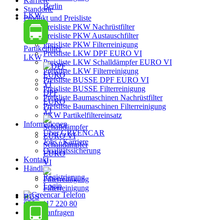
Karriere
Berlin
Standorte
LKW
Produkt und Preisliste
Preisliste PKW Nachrüstfilter
Preisliste PKW Austauschfilter
Preisliste PKW Filterreinigung
Partikelfilter
Preisliste LKW DPF EURO VI
LKW
Preisliste LKW Schalldämpfer EURO VI
Preisliste LKW Filterreinigung
Preisliste BUSSE DPF EURO VI
Preisliste BUSSE Filterreinigung
DPF
Preisliste Baumaschinen Nachrüstfilter
EURO
Preisliste Baumaschinen Filterreinigung
VI
PKW Partikelfiltereinsatz
Informationen
Über GREENCAR
Jobs / Karriere
Schalldämpfer
Qualitätssicherung
EURO
Kontakt
VI
Händler
Registrierung
Login
Filterreinigung
BUS
030 - 417 220 80