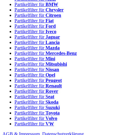
Partikelfilter für
BMW
Partikelfilter für
Chrysler
Partikelfilter für
Citroen
Partikelfilter für
Fiat
Partikelfilter für
Ford
Partikelfilter für
Iveco
Partikelfilter für
Jaguar
Partikelfilter für
Lancia
Partikelfilter für
Mazda
Partikelfilter für
Mercedes-Benz
Partikelfilter für
Mini
Partikelfilter für
Mitsubishi
Partikelfilter für
Nissan
Partikelfilter für
Opel
Partikelfilter für
Peugeot
Partikelfilter für
Renault
Partikelfilter für
Rover
Partikelfilter für
Seat
Partikelfilter für
Skoda
Partikelfilter für
Suzuki
Partikelfilter für
Toyota
Partikelfilter für
Volvo
Partikelfilter für
VW
AGB & Impressum
Datenschutzerklärung