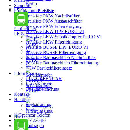
Karriere
Berlin
Standorte
LKW
Produkt und Preisliste
Preisliste PKW Nachrüstfilter
Preisliste PKW Austauschfilter
Preisliste PKW Filterreinigung
Partikelfilter
Preisliste LKW DPF EURO VI
LKW
Preisliste LKW Schalldämpfer EURO VI
Preisliste LKW Filterreinigung
Preisliste BUSSE DPF EURO VI
Preisliste BUSSE Filterreinigung
DPF
Preisliste Baumaschinen Nachrüstfilter
EURO
Preisliste Baumaschinen Filterreinigung
VI
PKW Partikelfiltereinsatz
Informationen
Über GREENCAR
Jobs / Karriere
Schalldämpfer
Qualitätssicherung
EURO
Kontakt
VI
Händler
Registrierung
Login
Filterreinigung
BUS
030 - 417 220 80