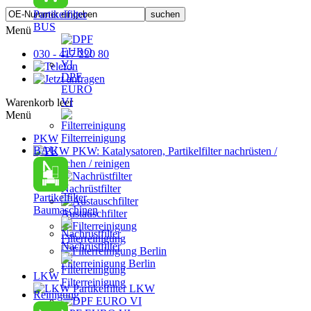
Partikelfilter
BUS
Menü
030 - 417 220 80
DPF
EURO
VI
Warenkorb leer
Menü
Filterreinigung
PKW
BAU
PKW: Katalysatoren, Partikelfilter nachrüsten /
austauschen / reinigen
Nachrüstfilter
Partikelfilter
Baumaschinen
Austauschfilter
Filterreinigung
Nachrüstfilter
Filterreinigung Berlin
LKW
Filterreinigung
Partikelfilter LKW
Reinigung