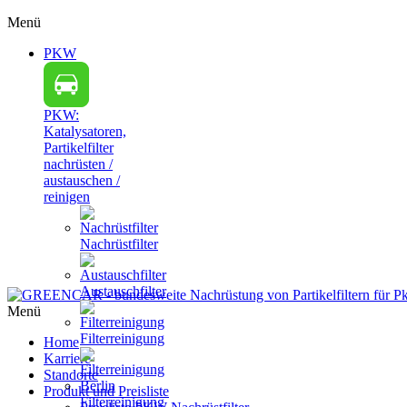
Menü
PKW
PKW:
Katalysatoren,
Partikelfilter
nachrüsten /
austauschen /
reinigen
Nachrüstfilter
Austauschfilter
Menü
Filterreinigung
Home
Karriere
Standorte
Produkt und Preisliste
Filterreinigung