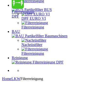
Filterreinigung
BUS
Partikelfilter BUS
Filterreinigung
DPF
DPF EURO VI
Filterreinigung
BAU
Partikelfilter Baumaschinen
Nachrüstfilter
Filterreinigung
Reinigung
Filterreinigung DPF
Home
LKW
Filterreinigung