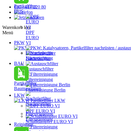
Partikelfilter
030 - 417 220 80
BUS
Warenkorb leer
DPF
Menü
EURO
PKW
VI
PKW: Katalysatoren, Partikelfilter nachrüsten / austau
Filterreinigung
Nachrüstfilter
BAU
Austauschfilter
Filterreinigung
Partikelfilter
Baumaschinen
Filterreinigung Berlin
LKW
Partikelfilter LKW
Nachrüstfilter
DPF EURO VI
Filterreinigung
Schalldämpfer EURO VI
Reinigung