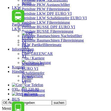
Preisliste PKW Nachrüstfilter
Berlin
Preisliste PKW Austauschfilter
LKW
Preisliste PKW Filterreinigung
Preisliste LKW DPF EURO VI
Preisliste LKW Schalldämpfer EURO VI
Preisliste LKW Filterreinigung
Partikelfilter
Preisliste BUSSE DPF EURO VI
LKW
Preisliste BUSSE Filterreinigung
Preisliste Baumaschinen Nachrüstfilter
Preisliste Baumaschinen Filterreinigung
PKW Partikelfiltereinsatz
DPF
Informationen
EURO
Über GREENCAR
VI
Jobs / Karriere
Qualitätssicherung
Kontakt
Händler
Schalldämpfer
Registrierung
EURO
Login
VI
030 - 417 220 80
Filterreinigung
BUS
Menü