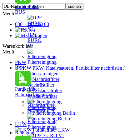
Partikelfilter
BUS
Menü
030 - 417 220 80
DPF
EURO
VI
Warenkorb leer
Menü
Filterreinigung
PKW
BAU
PKW: Katalysatoren, Partikelfilter nachrüsten /
austauschen / reinigen
Nachrüstfilter
Partikelfilter
Baumaschinen
Austauschfilter
Filterreinigung
Nachrüstfilter
Filterreinigung Berlin
LKW
Filterreinigung
Partikelfilter LKW
Reinigung