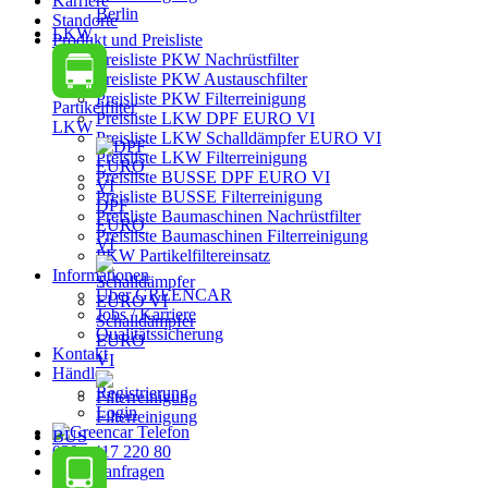
Karriere
Berlin
Standorte
LKW
Produkt und Preisliste
Preisliste PKW Nachrüstfilter
Preisliste PKW Austauschfilter
Preisliste PKW Filterreinigung
Partikelfilter
Preisliste LKW DPF EURO VI
LKW
Preisliste LKW Schalldämpfer EURO VI
Preisliste LKW Filterreinigung
Preisliste BUSSE DPF EURO VI
Preisliste BUSSE Filterreinigung
DPF
Preisliste Baumaschinen Nachrüstfilter
EURO
Preisliste Baumaschinen Filterreinigung
VI
PKW Partikelfiltereinsatz
Informationen
Über GREENCAR
Jobs / Karriere
Schalldämpfer
Qualitätssicherung
EURO
Kontakt
VI
Händler
Registrierung
Login
Filterreinigung
BUS
030 - 417 220 80