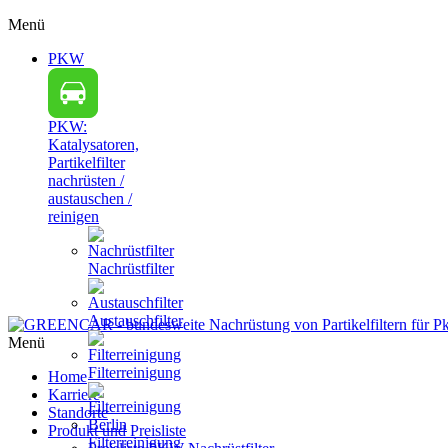
Menü
PKW
PKW:
Katalysatoren,
Partikelfilter
nachrüsten /
austauschen /
reinigen
Nachrüstfilter
Austauschfilter
Menü
Filterreinigung
Home
Karriere
Standorte
Produkt und Preisliste
Filterreinigung