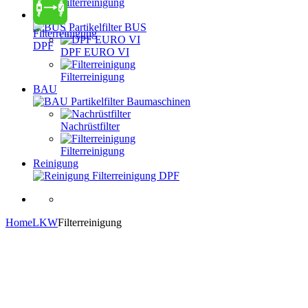
Filterreinigung
BUS
Partikelfilter BUS
Filterreinigung
DPF
DPF EURO VI
Filterreinigung
BAU
Partikelfilter Baumaschinen
Nachrüstfilter
Filterreinigung
Reinigung
Filterreinigung DPF
Home
LKW
Filterreinigung