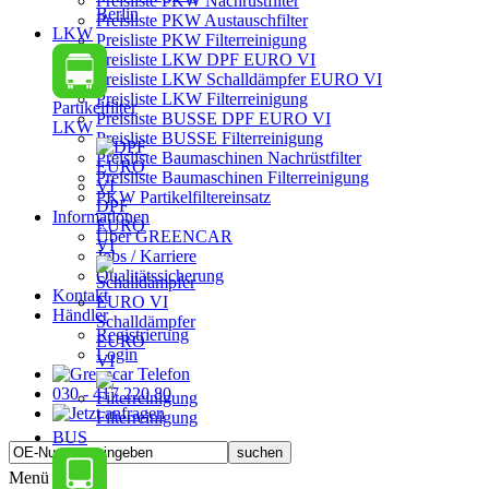
Preisliste PKW Nachrüstfilter
Berlin
Preisliste PKW Austauschfilter
LKW
Preisliste PKW Filterreinigung
Preisliste LKW DPF EURO VI
Preisliste LKW Schalldämpfer EURO VI
Preisliste LKW Filterreinigung
Partikelfilter
Preisliste BUSSE DPF EURO VI
LKW
Preisliste BUSSE Filterreinigung
Preisliste Baumaschinen Nachrüstfilter
Preisliste Baumaschinen Filterreinigung
PKW Partikelfiltereinsatz
DPF
Informationen
EURO
Über GREENCAR
VI
Jobs / Karriere
Qualitätssicherung
Kontakt
Händler
Schalldämpfer
Registrierung
EURO
Login
VI
030 - 417 220 80
Filterreinigung
BUS
Menü