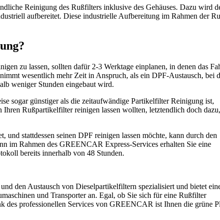
ründliche Reinigung des Rußfilters inklusive des Gehäuses. Dazu wird d
dustriell aufbereitet. Diese industrielle Aufbereitung im Rahmen der Ru
gung?
einigen zu lassen, sollten dafür 2-3 Werktage einplanen, in denen das F
n nimmt wesentlich mehr Zeit in Anspruch, als ein DPF-Austausch, bei
rhalb weniger Stunden eingebaut wird.
sogar günstiger als die zeitaufwändige Partikelfilter Reinigung ist,
 Ihren Rußpartikelfilter reinigen lassen wollten, letztendlich doch dazu
et, und stattdessen seinen DPF reinigen lassen möchte, kann durch den
nn im Rahmen des GREENCAR Express-Services erhalten Sie eine
otokoll bereits innerhalb von 48 Stunden.
 den Austausch von Dieselpartikelfiltern spezialisiert und bietet ein
chinen und Transporter an. Egal, ob Sie sich für eine Rußfilter
dank des professionellen Services von GREENCAR ist Ihnen die grüne Pl