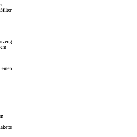
er
ßfilter
ahrzeug
 dem
, einen
en
akette