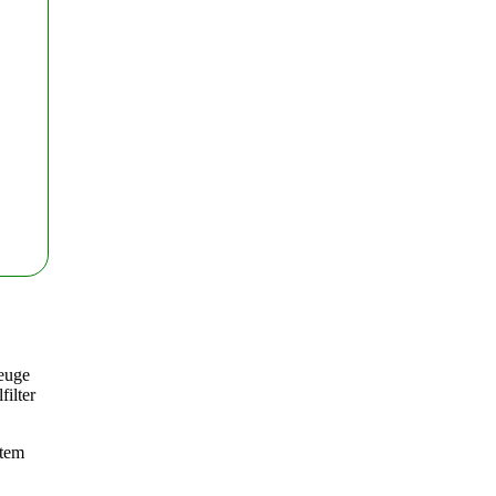
zeuge
filter
rtem