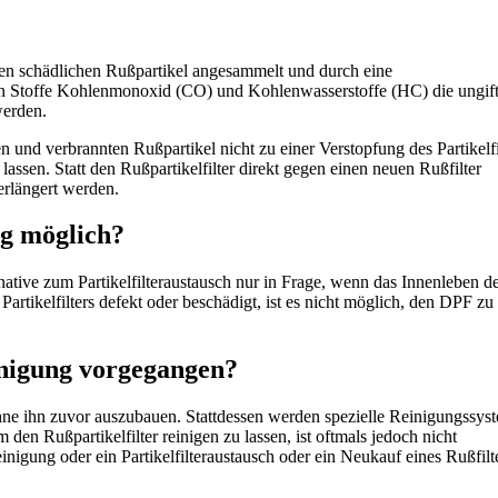
nen schädlichen Rußpartikel angesammelt und durch eine
tigen Stoffe Kohlenmonoxid (CO) und Kohlenwasserstoffe (HC) die ungif
werden.
 und verbrannten Rußpartikel nicht zu einer Verstopfung des Partikelfi
u lassen. Statt den Rußpartikelfilter direkt gegen einen neuen Rußfilter
rlängert werden.
ng möglich?
ative zum Partikelfilteraustausch nur in Frage, wenn das Innenleben d
 Partikelfilters defekt oder beschädigt, ist es nicht möglich, den DPF zu
einigung vorgegangen?
 ohne ihn zuvor auszubauen. Stattdessen werden spezielle Reinigungssys
 den Rußpartikelfilter reinigen zu lassen, ist oftmals jedoch nicht
inigung oder ein Partikelfilteraustausch oder ein Neukauf eines Rußfilt