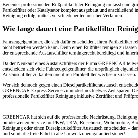
Bei einer professionellen Rußpartikelfilter Reinigung umfasst eine g
Partikelfilter oder Katalysator komplett ausgebaut und anschließend in
Reinigung erfolgt mittels verschiedener technischer Verfahren.
Wie lange dauert eine Partikelfilter Reini
Fahrzeugeigentümer, die sich dafür entscheiden, Ihren Partikelfilter r
nicht betrieben werden kann. Denn einen Rußfilter reinigen zu lasse
der entsprechende Austauschfilter termingerecht bereitliegt und inne
Da der Neukauf eines Austauschfilters der Firma GREENCAR teilweise 
entscheiden sich viele Fahrzeugeigentümer, die ursprünglich eigentlich
Austauschfilter zu kaufen und ihren Partikelfilter wechseln zu lassen.
Wer sich dennoch gegen einen Dieselpartikelfilteraustausch entscheid
GREENCAR Express-Service zumindest noch etwas Zeit sparen. De
professionelle Partikelfilter Reinigung inklusive Zertifikat und Prüfpr
GREENCAR hat sich auf die professionelle Nachrüstung, Reinigung und
bundesweiten Service für PKW, LKW, Reisebusse, Wohnmobile, Baumas
Reinigung oder einen Dieselpartikelfilter Austausch entscheiden – 
und somit die freie Fahrt in alle Umweltzonen garantiert sicher!