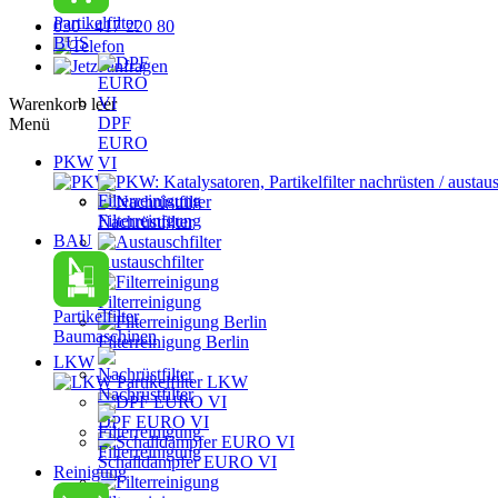
Partikelfilter
030 - 417 220 80
BUS
Warenkorb leer
DPF
Menü
EURO
PKW
VI
PKW: Katalysatoren, Partikelfilter nachrüsten / austau
Filterreinigung
Nachrüstfilter
BAU
Austauschfilter
Filterreinigung
Partikelfilter
Baumaschinen
Filterreinigung Berlin
LKW
Partikelfilter LKW
Nachrüstfilter
DPF EURO VI
Filterreinigung
Schalldämpfer EURO VI
Reinigung