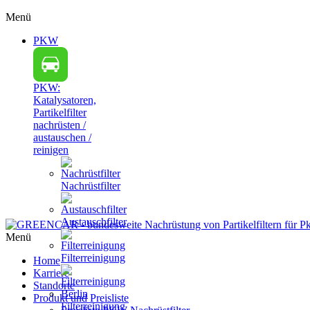
Menü
PKW
PKW:
Katalysatoren,
Partikelfilter
nachrüsten /
austauschen /
reinigen
Nachrüstfilter
Austauschfilter
Menü
Filterreinigung
Home
Karriere
Standorte
Produkt und Preisliste
Filterreinigung