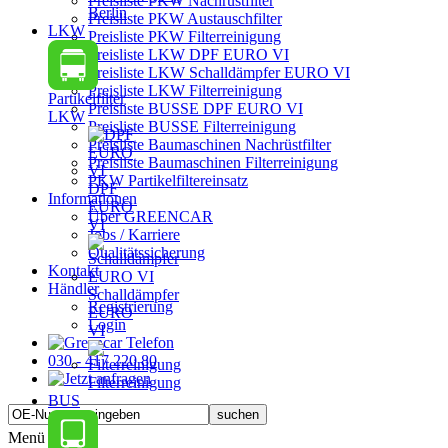
Preisliste PKW Nachrüstfilter
Berlin
Preisliste PKW Austauschfilter
LKW
Preisliste PKW Filterreinigung
Preisliste LKW DPF EURO VI
Preisliste LKW Schalldämpfer EURO VI
Preisliste LKW Filterreinigung
Partikelfilter
Preisliste BUSSE DPF EURO VI
LKW
Preisliste BUSSE Filterreinigung
Preisliste Baumaschinen Nachrüstfilter
Preisliste Baumaschinen Filterreinigung
PKW Partikelfiltereinsatz
DPF
Informationen
EURO
Über GREENCAR
VI
Jobs / Karriere
Qualitätssicherung
Kontakt
Händler
Schalldämpfer
Registrierung
EURO
Login
VI
030 - 417 220 80
Filterreinigung
BUS
Menü