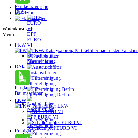
Partikelfilter
030 - 417 220 80
BUS
Warenkorb leer
DPF
Menü
EURO
PKW
VI
PKW: Katalysatoren, Partikelfilter nachrüsten / austau
Filterreinigung
Nachrüstfilter
BAU
Austauschfilter
Filterreinigung
Partikelfilter
Baumaschinen
Filterreinigung Berlin
LKW
Partikelfilter LKW
Nachrüstfilter
DPF EURO VI
Filterreinigung
Schalldämpfer EURO VI
Reinigung