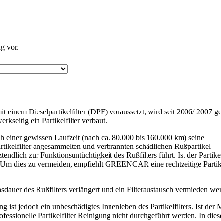
g vor.
t einem Dieselpartikelfilter (DPF) voraussetzt, wird seit 2006/ 2007 
seitig ein Partikelfilter verbaut.
nach einer gewissen Laufzeit (nach ca. 80.000 bis 160.000 km) seine
rtikelfilter angesammelten und verbrannten schädlichen Rußpartikel
endlich zur Funktionsuntüchtigkeit des Rußfilters führt. Ist der Partikel
. Um dies zu vermeiden, empfiehlt GREENCAR eine rechtzeitige Partike
nsdauer des Rußfilters verlängert und ein Filteraustausch vermieden we
g ist jedoch ein unbeschädigtes Innenleben des Partikelfilters. Ist der M
ofessionelle Partikelfilter Reinigung nicht durchgeführt werden. In die