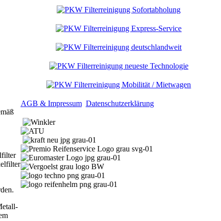
AGB & Impressum
Datenschutzerklärung
gemäß
filter
lfilter
rden.
etall-
sem