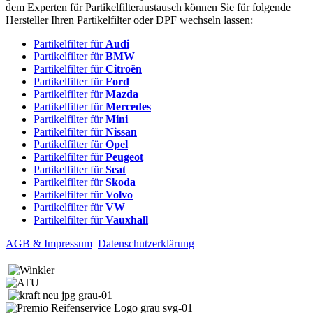
dem Experten für Partikelfilteraustausch können Sie für folgende
Hersteller Ihren Partikelfilter oder DPF wechseln lassen:
Partikelfilter für
Audi
Partikelfilter für
BMW
Partikelfilter für
Citroën
Partikelfilter für
Ford
Partikelfilter für
Mazda
Partikelfilter für
Mercedes
Partikelfilter für
Mini
Partikelfilter für
Nissan
Partikelfilter für
Opel
Partikelfilter für
Peugeot
Partikelfilter für
Seat
Partikelfilter für
Skoda
Partikelfilter für
Volvo
Partikelfilter für
VW
Partikelfilter für
Vauxhall
AGB & Impressum
Datenschutzerklärung