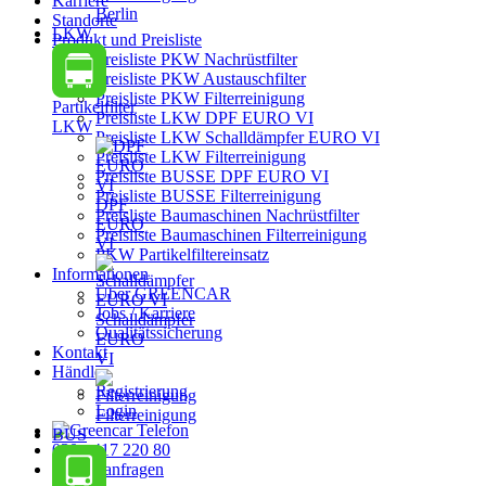
Karriere
Berlin
Standorte
LKW
Produkt und Preisliste
Preisliste PKW Nachrüstfilter
Preisliste PKW Austauschfilter
Preisliste PKW Filterreinigung
Partikelfilter
Preisliste LKW DPF EURO VI
LKW
Preisliste LKW Schalldämpfer EURO VI
Preisliste LKW Filterreinigung
Preisliste BUSSE DPF EURO VI
Preisliste BUSSE Filterreinigung
DPF
Preisliste Baumaschinen Nachrüstfilter
EURO
Preisliste Baumaschinen Filterreinigung
VI
PKW Partikelfiltereinsatz
Informationen
Über GREENCAR
Jobs / Karriere
Schalldämpfer
Qualitätssicherung
EURO
Kontakt
VI
Händler
Registrierung
Login
Filterreinigung
BUS
030 - 417 220 80