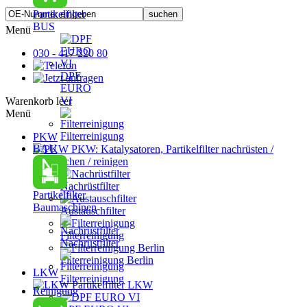
Partikelfilter
BUS
Menü
030 - 417 220 80
DPF
EURO
VI
Warenkorb leer
Menü
Filterreinigung
PKW
BAU
PKW: Katalysatoren, Partikelfilter nachrüsten /
austauschen / reinigen
Nachrüstfilter
Partikelfilter
Baumaschinen
Austauschfilter
Filterreinigung
Nachrüstfilter
Filterreinigung Berlin
LKW
Filterreinigung
Partikelfilter LKW
Reinigung