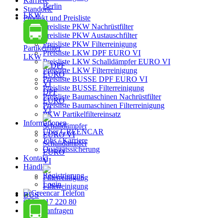
Karriere
Berlin
Standorte
LKW
Produkt und Preisliste
Preisliste PKW Nachrüstfilter
Preisliste PKW Austauschfilter
Preisliste PKW Filterreinigung
Partikelfilter
Preisliste LKW DPF EURO VI
LKW
Preisliste LKW Schalldämpfer EURO VI
Preisliste LKW Filterreinigung
Preisliste BUSSE DPF EURO VI
Preisliste BUSSE Filterreinigung
DPF
Preisliste Baumaschinen Nachrüstfilter
EURO
Preisliste Baumaschinen Filterreinigung
VI
PKW Partikelfiltereinsatz
Informationen
Über GREENCAR
Jobs / Karriere
Schalldämpfer
Qualitätssicherung
EURO
Kontakt
VI
Händler
Registrierung
Login
Filterreinigung
BUS
030 - 417 220 80