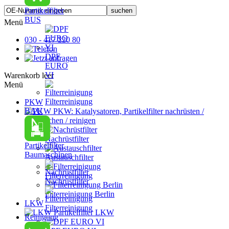
Partikelfilter
BUS
Menü
030 - 417 220 80
DPF
EURO
VI
Warenkorb leer
Menü
Filterreinigung
PKW
BAU
PKW: Katalysatoren, Partikelfilter nachrüsten /
austauschen / reinigen
Nachrüstfilter
Partikelfilter
Baumaschinen
Austauschfilter
Filterreinigung
Nachrüstfilter
Filterreinigung Berlin
LKW
Filterreinigung
Partikelfilter LKW
Reinigung