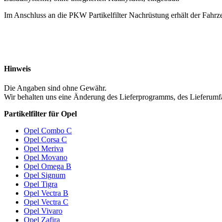
Im Anschluss an die PKW Partikelfilter Nachrüstung erhält der Fahr
Hinweis
Die Angaben sind ohne Gewähr.
Wir behalten uns eine Änderung des Lieferprogramms, des Lieferumfa
Partikelfilter für Opel
Opel Combo C
Opel Corsa C
Opel Meriva
Opel Movano
Opel Omega B
Opel Signum
Opel Tigra
Opel Vectra B
Opel Vectra C
Opel Vivaro
Opel Zafira