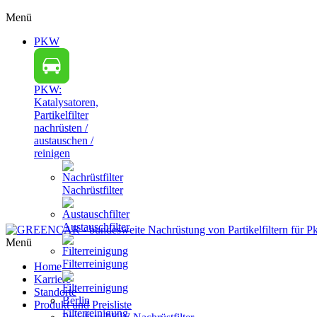
Menü
PKW
PKW:
Katalysatoren,
Partikelfilter
nachrüsten /
austauschen /
reinigen
Nachrüstfilter
Austauschfilter
Menü
Filterreinigung
Home
Karriere
Standorte
Produkt und Preisliste
Filterreinigung