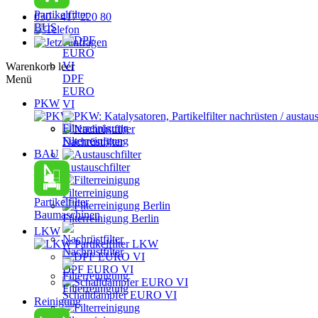
Partikelfilter
030 - 417 220 80
BUS
Warenkorb leer
DPF
Menü
EURO
PKW
VI
PKW: Katalysatoren, Partikelfilter nachrüsten / austau
Filterreinigung
Nachrüstfilter
BAU
Austauschfilter
Filterreinigung
Partikelfilter
Baumaschinen
Filterreinigung Berlin
LKW
Partikelfilter LKW
Nachrüstfilter
DPF EURO VI
Filterreinigung
Schalldämpfer EURO VI
Reinigung