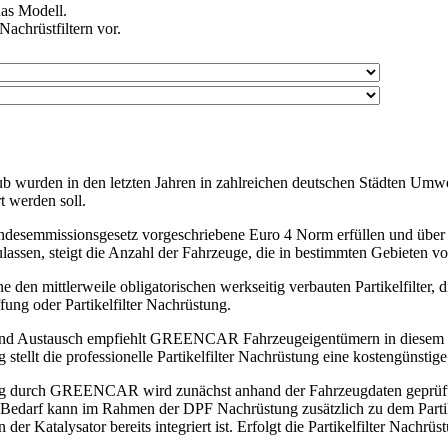
das Modell.
achrüstfiltern vor.
b wurden in den letzten Jahren in zahlreichen deutschen Städten Umwel
t werden soll.
undesemmissionsgesetz vorgeschriebene Euro 4 Norm erfüllen und über
assen, steigt die Anzahl der Fahrzeuge, die in bestimmten Gebieten von
n mittlerweile obligatorischen werkseitig verbauten Partikelfilter, di
ng oder Partikelfilter Nachrüstung.
ung und Austausch empfiehlt GREENCAR Fahrzeugeigentümern in dies
tellt die professionelle Partikelfilter Nachrüstung eine kostengünstige 
ng durch GREENCAR wird zunächst anhand der Fahrzeugdaten geprüft, o
Bei Bedarf kann im Rahmen der DPF Nachrüstung zusätzlich zu dem Partik
n der Katalysator bereits integriert ist. Erfolgt die Partikelfilter Nac