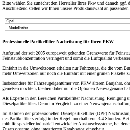
Bitte wählen Sie zunächst den Hersteller Ihres Pkw und danach ggf. 
Anschließend stellen wir Ihnen unsere Produktauswahl an passenden N
Professionelle Partikelfilter Nachrüstung für Ihren PKW
Aufgrund der seit 2005 europaweit geltenden Grenzwerte für Feinstau
Feinstaubkonzentration verringert und somit die Luftqualität verbesser
Einfahrt in die Umweltzonen erhalten nur Fahrzeuge, die die vom B
mehr Umweltzonen nur noch die Einfahrt mit einer grünen Plakette zul
Insbesondere für Fahrzeugeigentümer von PKW älteren Baujahrs, ohne de
genießen möchten, bleiben daher nur die Optionen Neuwagenanschaffu
Als Experte in den Bereichen Partikelfilter Nachrüstung, Reinig
Dieselpartikelfilter. Denn im Vergleich zu einer Neuwagenanschaffung s
Im Rahmen der professionellen Dieselpartikelfilter (DPF) Nachrüstu
des Partikelfilters erfolgt in der Regel innerhalb von 3-4 Stunden. 
mithilfe spezieller industriell entwickelter Austauschsysteme, bei dene
Zusatzsysteme, ohne integrierten Katalysator, eingebaut.