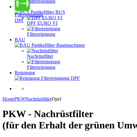
Filterreinigung
BUS
Partikelfilter BUS
Filterreinigung
DPF
DPF EURO VI
Filterreinigung
BAU
Partikelfilter Baumaschinen
Nachrüstfilter
Filterreinigung
Reinigung
Filterreinigung DPF
Home
PKW
Nachrüstfilter
Opel
PKW - Nachrüstfilter
(für den Erhalt der grünen Umw