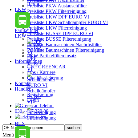
Preisliste PKW Nachrüstfilter
Berlin
Preisliste PKW Austauschfilter
LKW
Preisliste PKW Filterreinigung
Preisliste LKW DPF EURO VI
Preisliste LKW Schalldämpfer EURO VI
Preisliste LKW Filterreinigung
Partikelfilter
Preisliste BUSSE DPF EURO VI
LKW
Preisliste BUSSE Filterreinigung
Preisliste Baumaschinen Nachrüstfilter
Preisliste Baumaschinen Filterreinigung
PKW Partikelfiltereinsatz
DPF
Informationen
EURO
Über GREENCAR
VI
Jobs / Karriere
Qualitätssicherung
Kontakt
Händler
Schalldämpfer
Registrierung
EURO
Login
VI
030 - 417 220 80
Filterreinigung
BUS
Menü