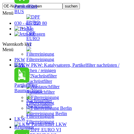
Partikelfilter
BUS
Menü
030 - 417 220 80
DPF
EURO
VI
Warenkorb leer
Menü
Filterreinigung
PKW
BAU
PKW: Katalysatoren, Partikelfilter nachrüsten /
austauschen / reinigen
Nachrüstfilter
Partikelfilter
Baumaschinen
Austauschfilter
Filterreinigung
Nachrüstfilter
Filterreinigung Berlin
LKW
Filterreinigung
Partikelfilter LKW
Reinigung