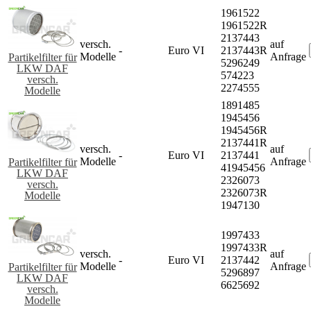
1961522
1961522R
2137443
versch.
auf
-
Euro VI
2137443R
Modelle
Anfrage
Partikelfilter für
5296249
LKW DAF
574223
versch.
2274555
Modelle
1891485
1945456
1945456R
2137441R
versch.
auf
-
Euro VI
2137441
Modelle
Anfrage
Partikelfilter für
41945456
LKW DAF
2326073
versch.
2326073R
Modelle
1947130
1997433
1997433R
versch.
auf
-
Euro VI
2137442
Modelle
Anfrage
Partikelfilter für
5296897
LKW DAF
6625692
versch.
Modelle