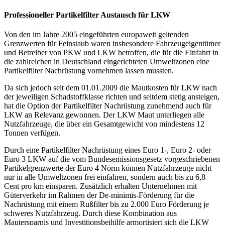
Professioneller Partikelfilter Austausch für LKW
Von den im Jahre 2005 eingeführten europaweit geltenden
Grenzwerten für Feinstaub waren insbesondere Fahrzeugeigentümer
und Betreiber von PKW und LKW betroffen, die für die Einfahrt in
die zahlreichen in Deutschland eingerichteten Umweltzonen eine
Partikelfilter Nachrüstung vornehmen lassen mussten.
Da sich jedoch seit dem 01.01.2009 die Mautkosten für LKW nach
der jeweiligen Schadstoffklasse richten und seitdem stetig ansteigen,
hat die Option der Partikelfilter Nachrüstung zunehmend auch für
LKW an Relevanz gewonnen. Der LKW Maut unterliegen alle
Nutzfahrzeuge, die über ein Gesamtgewicht von mindestens 12
Tonnen verfügen.
Durch eine Partikelfilter Nachrüstung eines Euro 1-, Euro 2- oder
Euro 3 LKW auf die vom Bundesemissionsgesetz vorgeschriebenen
Partikelgrenzwerte der Euro 4 Norm können Nutzfahrzeuge nicht
nur in alle Umweltzonen frei einfahren, sondern auch bis zu 6,8
Cent pro km einsparen. Zusätzlich erhalten Unternehmen mit
Güterverkehr im Rahmen der De-minimis-Förderung für die
Nachrüstung mit einem Rußfilter bis zu 2.000 Euro Förderung je
schweres Nutzfahrzeug. Durch diese Kombination aus
Mautersparnis und Investitionsbeihilfe armortisiert sich die LKW