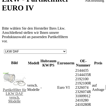
EURO IV
Bitte wählen Sie den Hersteller Ihres Lkw.
Anschließend stellen wir Ihnen unsere
Produktauswahl an passenden Partikelfiltern
vor.
Hubraum
OE-
Bild
Modell
Euronorm
Preis
KW/PS
Nummer
2144435
2144435R
2192100
2192100R
versch.
auf
-
Euro VI
2326074
Modelle
Anfrage
Partikelfilter für
2326074R
LKW DAF
31009912
versch.
2410280
Modelle
2410280R