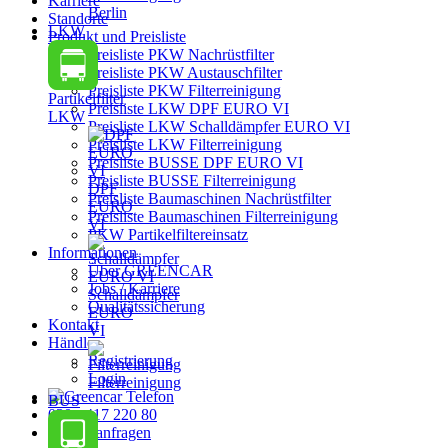
Karriere
Berlin
Standorte
LKW
Produkt und Preisliste
Preisliste PKW Nachrüstfilter
Preisliste PKW Austauschfilter
Preisliste PKW Filterreinigung
Partikelfilter
Preisliste LKW DPF EURO VI
LKW
Preisliste LKW Schalldämpfer EURO VI
Preisliste LKW Filterreinigung
Preisliste BUSSE DPF EURO VI
Preisliste BUSSE Filterreinigung
DPF
Preisliste Baumaschinen Nachrüstfilter
EURO
Preisliste Baumaschinen Filterreinigung
VI
PKW Partikelfiltereinsatz
Informationen
Über GREENCAR
Jobs / Karriere
Schalldämpfer
Qualitätssicherung
EURO
Kontakt
VI
Händler
Registrierung
Login
Filterreinigung
BUS
030 - 417 220 80