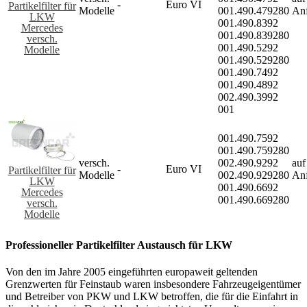
-
Euro VI
Partikelfilter für
Modelle
001.490.479280
An
LKW
001.490.8392
Mercedes
001.490.839280
versch.
001.490.5292
Modelle
001.490.529280
001.490.7492
001.490.4892
002.490.3992
001
001.490.7592
001.490.759280
versch.
002.490.9292
auf
-
Euro VI
Partikelfilter für
Modelle
002.490.929280
An
LKW
001.490.6692
Mercedes
001.490.669280
versch.
Modelle
Professioneller Partikelfilter Austausch für LKW
Von den im Jahre 2005 eingeführten europaweit geltenden
Grenzwerten für Feinstaub waren insbesondere Fahrzeugeigentümer
und Betreiber von PKW und LKW betroffen, die für die Einfahrt in