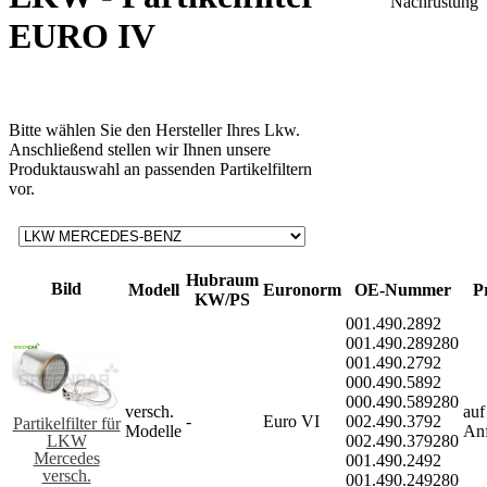
EURO IV
Bitte wählen Sie den Hersteller Ihres Lkw.
Anschließend stellen wir Ihnen unsere
Produktauswahl an passenden Partikelfiltern
vor.
Hubraum
Bild
Modell
Euronorm
OE-Nummer
P
KW/PS
001.490.2892
001.490.289280
001.490.2792
000.490.5892
000.490.589280
versch.
auf
-
Euro VI
002.490.3792
Partikelfilter für
Modelle
An
LKW
002.490.379280
Mercedes
001.490.2492
versch.
001.490.249280