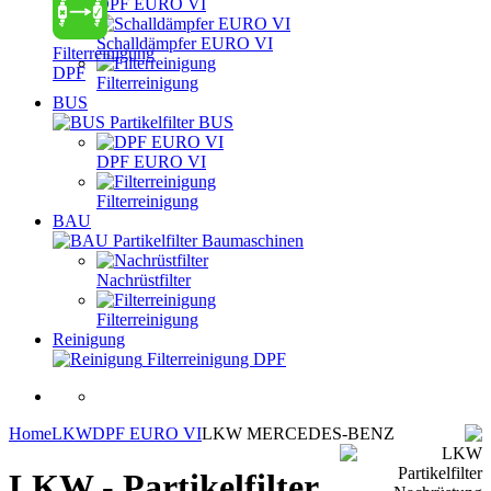
DPF EURO VI
Schalldämpfer EURO VI
Filterreinigung
DPF
Filterreinigung
BUS
Partikelfilter BUS
DPF EURO VI
Filterreinigung
BAU
Partikelfilter Baumaschinen
Nachrüstfilter
Filterreinigung
Reinigung
Filterreinigung DPF
Home
LKW
DPF EURO VI
LKW MERCEDES-BENZ
LKW - Partikelfilter