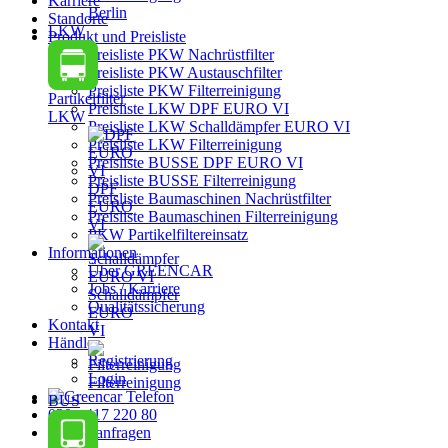
Karriere
Berlin
Standorte
LKW
Produkt und Preisliste
Preisliste PKW Nachrüstfilter
Preisliste PKW Austauschfilter
Preisliste PKW Filterreinigung
Partikelfilter
Preisliste LKW DPF EURO VI
LKW
Preisliste LKW Schalldämpfer EURO VI
Preisliste LKW Filterreinigung
Preisliste BUSSE DPF EURO VI
Preisliste BUSSE Filterreinigung
DPF
Preisliste Baumaschinen Nachrüstfilter
EURO
Preisliste Baumaschinen Filterreinigung
VI
PKW Partikelfiltereinsatz
Informationen
Über GREENCAR
Jobs / Karriere
Schalldämpfer
Qualitätssicherung
EURO
Kontakt
VI
Händler
Registrierung
Login
Filterreinigung
BUS
030 - 417 220 80