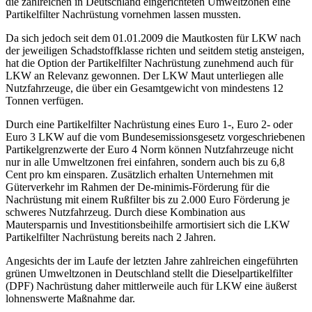
die zahlreichen in Deutschland eingerichteten Umweltzonen eine
Partikelfilter Nachrüstung vornehmen lassen mussten.
Da sich jedoch seit dem 01.01.2009 die Mautkosten für LKW nach
der jeweiligen Schadstoffklasse richten und seitdem stetig ansteigen,
hat die Option der Partikelfilter Nachrüstung zunehmend auch für
LKW an Relevanz gewonnen. Der LKW Maut unterliegen alle
Nutzfahrzeuge, die über ein Gesamtgewicht von mindestens 12
Tonnen verfügen.
Durch eine Partikelfilter Nachrüstung eines Euro 1-, Euro 2- oder
Euro 3 LKW auf die vom Bundesemissionsgesetz vorgeschriebenen
Partikelgrenzwerte der Euro 4 Norm können Nutzfahrzeuge nicht
nur in alle Umweltzonen frei einfahren, sondern auch bis zu 6,8
Cent pro km einsparen. Zusätzlich erhalten Unternehmen mit
Güterverkehr im Rahmen der De-minimis-Förderung für die
Nachrüstung mit einem Rußfilter bis zu 2.000 Euro Förderung je
schweres Nutzfahrzeug. Durch diese Kombination aus
Mautersparnis und Investitionsbeihilfe armortisiert sich die LKW
Partikelfilter Nachrüstung bereits nach 2 Jahren.
Angesichts der im Laufe der letzten Jahre zahlreichen eingeführten
grünen Umweltzonen in Deutschland stellt die Dieselpartikelfilter
(DPF) Nachrüstung daher mittlerweile auch für LKW eine äußerst
lohnenswerte Maßnahme dar.