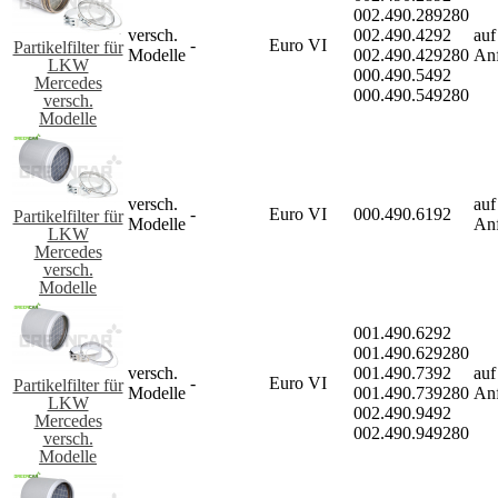
002.490.289280
versch.
002.490.4292
auf
-
Euro VI
Partikelfilter für
Modelle
002.490.429280
An
LKW
000.490.5492
Mercedes
000.490.549280
versch.
Modelle
versch.
auf
-
Euro VI
000.490.6192
Partikelfilter für
Modelle
An
LKW
Mercedes
versch.
Modelle
001.490.6292
001.490.629280
versch.
001.490.7392
auf
-
Euro VI
Partikelfilter für
Modelle
001.490.739280
An
LKW
002.490.9492
Mercedes
002.490.949280
versch.
Modelle