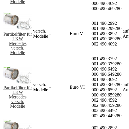
Modelle
000.490.4692
000.490.469280
001.490.2992
001.490.299280
versch.
auf
-
Euro VI
001.490.3892
Partikelfilter für
Modelle
An
LKW
001.490.389280
Mercedes
002.490.4092
versch.
Modelle
001.490.3792
001.490.379280
000.490.6492
000.490.649280
001.490.3692
versch.
001.490.369280
auf
-
Euro VI
Partikelfilter für
Modelle
000.490.6592
An
LKW
000.490.659280
Mercedes
002.490.4592
versch.
002.490.459280
Modelle
002.490.4492
002.490.449280
002.490.2892