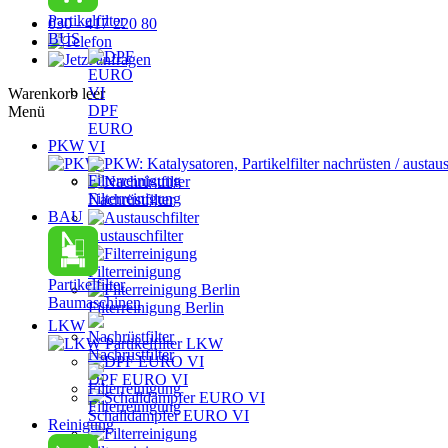
Partikelfilter
030 - 417 220 80
BUS
Warenkorb leer
DPF
Menü
EURO
PKW
VI
PKW: Katalysatoren, Partikelfilter nachrüsten / austau
Filterreinigung
Nachrüstfilter
BAU
Austauschfilter
Filterreinigung
Partikelfilter
Baumaschinen
Filterreinigung Berlin
LKW
Partikelfilter LKW
Nachrüstfilter
DPF EURO VI
Filterreinigung
Schalldämpfer EURO VI
Reinigung