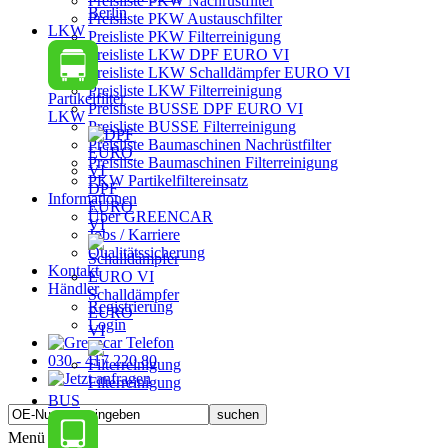
Preisliste PKW Nachrüstfilter
Berlin
Preisliste PKW Austauschfilter
LKW
Preisliste PKW Filterreinigung
Preisliste LKW DPF EURO VI
Preisliste LKW Schalldämpfer EURO VI
Preisliste LKW Filterreinigung
Partikelfilter
Preisliste BUSSE DPF EURO VI
LKW
Preisliste BUSSE Filterreinigung
Preisliste Baumaschinen Nachrüstfilter
Preisliste Baumaschinen Filterreinigung
PKW Partikelfiltereinsatz
DPF
Informationen
EURO
Über GREENCAR
VI
Jobs / Karriere
Qualitätssicherung
Kontakt
Händler
Schalldämpfer
Registrierung
EURO
Login
VI
030 - 417 220 80
Filterreinigung
BUS
Menü