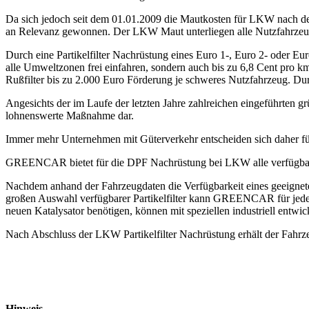
Da sich jedoch seit dem 01.01.2009 die Mautkosten für LKW nach der 
an Relevanz gewonnen. Der LKW Maut unterliegen alle Nutzfahrzeug
Durch eine Partikelfilter Nachrüstung eines Euro 1-, Euro 2- oder 
alle Umweltzonen frei einfahren, sondern auch bis zu 6,8 Cent pro 
Rußfilter bis zu 2.000 Euro Förderung je schweres Nutzfahrzeug. Durc
Angesichts der im Laufe der letzten Jahre zahlreichen eingeführten g
lohnenswerte Maßnahme dar.
Immer mehr Unternehmen mit Güterverkehr entscheiden sich daher für
GREENCAR bietet für die DPF Nachrüstung bei LKW alle verfügbaren 
Nachdem anhand der Fahrzeugdaten die Verfügbarkeit eines geeignet
großen Auswahl verfügbarer Partikelfilter kann GREENCAR für jeden Ei
neuen Katalysator benötigen, können mit speziellen industriell entwick
Nach Abschluss der LKW Partikelfilter Nachrüstung erhält der Fahr
Hinweis