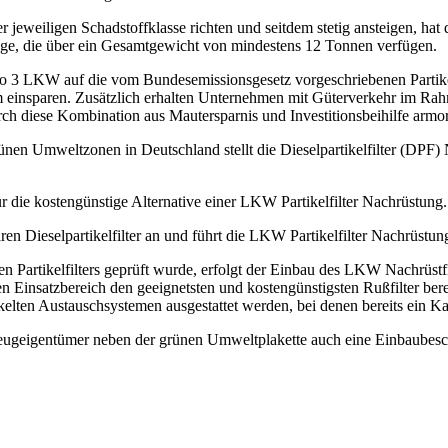
jeweiligen Schadstoffklasse richten und seitdem stetig ansteigen, ha
e, die über ein Gesamtgewicht von mindestens 12 Tonnen verfügen.
Euro 3 LKW auf die vom Bundesemissionsgesetz vorgeschriebenen Parti
km einsparen. Zusätzlich erhalten Unternehmen mit Güterverkehr im R
h diese Kombination aus Mautersparnis und Investitionsbeihilfe armorti
rünen Umweltzonen in Deutschland stellt die Dieselpartikelfilter (DPF
 die kostengünstige Alternative einer LKW Partikelfilter Nachrüstung.
Dieselpartikelfilter an und führt die LKW Partikelfilter Nachrüstun
en Partikelfilters geprüft wurde, erfolgt der Einbau des LKW Nachrü
nsatzbereich den geeignetsten und kostengünstigsten Rußfilter bereits
elten Austauschsystemen ausgestattet werden, bei denen bereits ein Katal
zeugeigentümer neben der grünen Umweltplakette auch eine Einbaubesc