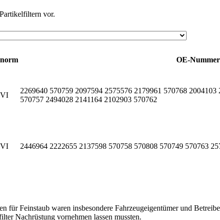
rtikelfiltern vor.
onorm
OE-Nummer
2269640 570759 2097594 2575576 2179961 570768 2004103 
 VI
570757 2494028 2141164 2102903 570762
 VI
2446964 2222655 2137598 570758 570808 570749 570763 25
en für Feinstaub waren insbesondere Fahrzeugeigentümer und Betreibe
filter Nachrüstung vornehmen lassen mussten.