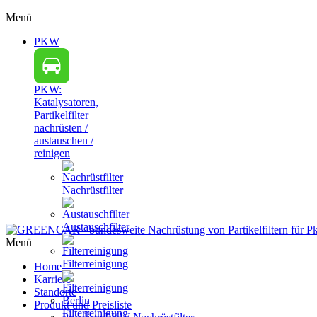
Menü
PKW
PKW:
Katalysatoren,
Partikelfilter
nachrüsten /
austauschen /
reinigen
Nachrüstfilter
Austauschfilter
Menü
Filterreinigung
Home
Karriere
Standorte
Produkt und Preisliste
Filterreinigung