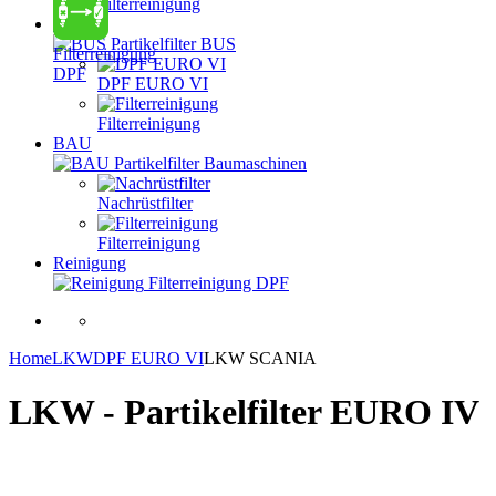
Filterreinigung
BUS
Partikelfilter BUS
Filterreinigung
DPF
DPF EURO VI
Filterreinigung
BAU
Partikelfilter Baumaschinen
Nachrüstfilter
Filterreinigung
Reinigung
Filterreinigung DPF
Home
LKW
DPF EURO VI
LKW SCANIA
LKW - Partikelfilter EURO IV