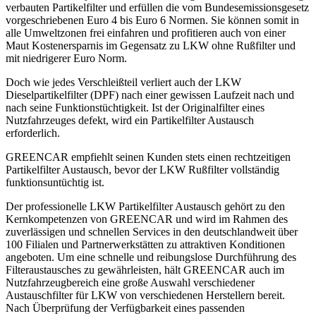
verbauten Partikelfilter und erfüllen die vom Bundesemissionsgesetz
vorgeschriebenen Euro 4 bis Euro 6 Normen. Sie können somit in
alle Umweltzonen frei einfahren und profitieren auch von einer
Maut Kostenersparnis im Gegensatz zu LKW ohne Rußfilter und
mit niedrigerer Euro Norm.
Doch wie jedes Verschleißteil verliert auch der LKW
Dieselpartikelfilter (DPF) nach einer gewissen Laufzeit nach und
nach seine Funktionstüchtigkeit. Ist der Originalfilter eines
Nutzfahrzeuges defekt, wird ein Partikelfilter Austausch
erforderlich.
GREENCAR empfiehlt seinen Kunden stets einen rechtzeitigen
Partikelfilter Austausch, bevor der LKW Rußfilter vollständig
funktionsuntüchtig ist.
Der professionelle LKW Partikelfilter Austausch gehört zu den
Kernkompetenzen von GREENCAR und wird im Rahmen des
zuverlässigen und schnellen Services in den deutschlandweit über
100 Filialen und Partnerwerkstätten zu attraktiven Konditionen
angeboten. Um eine schnelle und reibungslose Durchführung des
Filteraustausches zu gewährleisten, hält GREENCAR auch im
Nutzfahrzeugbereich eine große Auswahl verschiedener
Austauschfilter für LKW von verschiedenen Herstellern bereit.
Nach Überprüfung der Verfügbarkeit eines passenden