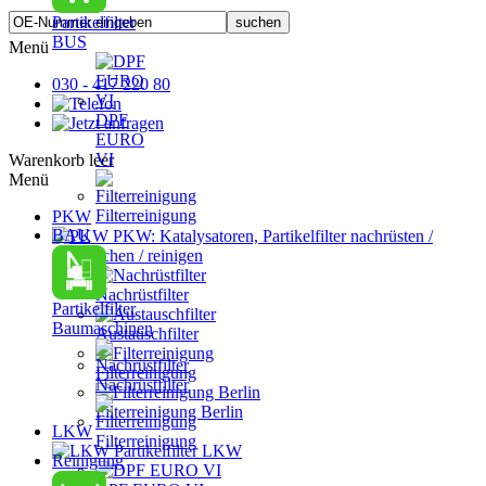
Partikelfilter
BUS
Menü
030 - 417 220 80
DPF
EURO
VI
Warenkorb leer
Menü
Filterreinigung
PKW
BAU
PKW: Katalysatoren, Partikelfilter nachrüsten /
austauschen / reinigen
Nachrüstfilter
Partikelfilter
Baumaschinen
Austauschfilter
Filterreinigung
Nachrüstfilter
Filterreinigung Berlin
LKW
Filterreinigung
Partikelfilter LKW
Reinigung