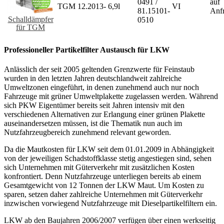
0491 /
auf
TGM
12.2013-
6,9l
VI
81.15101-
Anf
Schalldämpfer
0510
für TGM
Professioneller Partikelfilter Austausch für LKW
Anlässlich der seit 2005 geltenden Grenzwerte für Feinstaub
wurden in den letzten Jahren deutschlandweit zahlreiche
Umweltzonen eingeführt, in denen zunehmend auch nur noch
Fahrzeuge mit grüner Umweltplakette zugelassen werden. Während
sich PKW Eigentümer bereits seit Jahren intensiv mit den
verschiedenen Alternativen zur Erlangung einer grünen Plakette
auseinandersetzen müssen, ist die Thematik nun auch im
Nutzfahrzeugbereich zunehmend relevant geworden.
Da die Mautkosten für LKW seit dem 01.01.2009 in Abhängigkeit
von der jeweiligen Schadstoffklasse stetig angestiegen sind, sehen
sich Unternehmen mit Güterverkehr mit zusätzlichen Kosten
konfrontiert. Denn Nutzfahrzeuge unterliegen bereits ab einem
Gesamtgewicht von 12 Tonnen der LKW Maut. Um Kosten zu
sparen, setzen daher zahlreiche Unternehmen mit Güterverkehr
inzwischen vorwiegend Nutzfahrzeuge mit Dieselpartikelfiltern ein.
LKW ab den Baujahren 2006/2007 verfügen über einen werkseitig