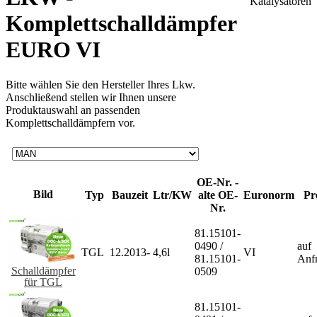
Komplettschalldämpfer
EURO VI
Bitte wählen Sie den Hersteller Ihres Lkw.
Anschließend stellen wir Ihnen unsere
Produktauswahl an passenden
Komplettschalldämpfern vor.
OE-Nr. -
Bild
Typ
Bauzeit
Ltr/KW
alte OE-
Euronorm
Pr
Nr.
81.15101-
0490 /
auf
TGL
12.2013-
4,6l
VI
81.15101-
Anf
Schalldämpfer
0509
für TGL
81.15101-