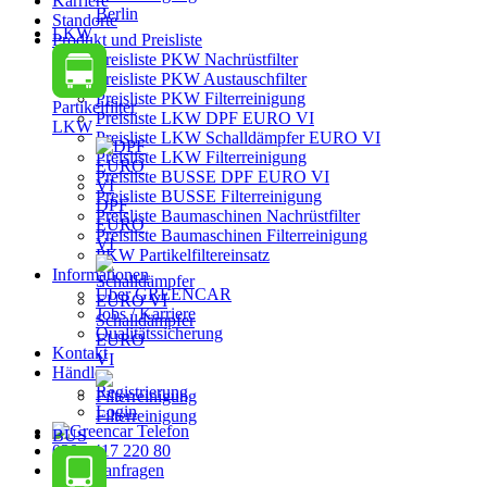
Karriere
Berlin
Standorte
LKW
Produkt und Preisliste
Preisliste PKW Nachrüstfilter
Preisliste PKW Austauschfilter
Preisliste PKW Filterreinigung
Partikelfilter
Preisliste LKW DPF EURO VI
LKW
Preisliste LKW Schalldämpfer EURO VI
Preisliste LKW Filterreinigung
Preisliste BUSSE DPF EURO VI
Preisliste BUSSE Filterreinigung
DPF
Preisliste Baumaschinen Nachrüstfilter
EURO
Preisliste Baumaschinen Filterreinigung
VI
PKW Partikelfiltereinsatz
Informationen
Über GREENCAR
Jobs / Karriere
Schalldämpfer
Qualitätssicherung
EURO
Kontakt
VI
Händler
Registrierung
Login
Filterreinigung
BUS
030 - 417 220 80