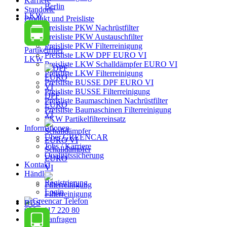
Karriere
Berlin
Standorte
LKW
Produkt und Preisliste
Preisliste PKW Nachrüstfilter
Preisliste PKW Austauschfilter
Preisliste PKW Filterreinigung
Partikelfilter
Preisliste LKW DPF EURO VI
LKW
Preisliste LKW Schalldämpfer EURO VI
Preisliste LKW Filterreinigung
Preisliste BUSSE DPF EURO VI
Preisliste BUSSE Filterreinigung
DPF
Preisliste Baumaschinen Nachrüstfilter
EURO
Preisliste Baumaschinen Filterreinigung
VI
PKW Partikelfiltereinsatz
Informationen
Über GREENCAR
Jobs / Karriere
Schalldämpfer
Qualitätssicherung
EURO
Kontakt
VI
Händler
Registrierung
Login
Filterreinigung
BUS
030 - 417 220 80