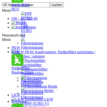
Partikelfilter
BUS
Menü
030 - 417 220 80
DPF
EURO
VI
Warenkorb leer
Menü
Filterreinigung
PKW
BAU
PKW: Katalysatoren, Partikelfilter nachrüsten /
austauschen / reinigen
Nachrüstfilter
Partikelfilter
Baumaschinen
Austauschfilter
Filterreinigung
Nachrüstfilter
Filterreinigung Berlin
LKW
Filterreinigung
Partikelfilter LKW
Reinigung