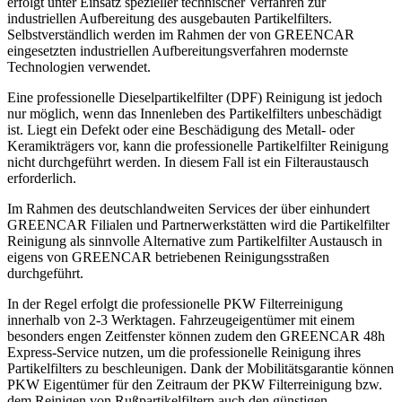
erfolgt unter Einsatz spezieller technischer Verfahren zur
industriellen Aufbereitung des ausgebauten Partikelfilters.
Selbstverständlich werden im Rahmen der von GREENCAR
eingesetzten industriellen Aufbereitungsverfahren modernste
Technologien verwendet.
Eine professionelle Dieselpartikelfilter (DPF) Reinigung ist jedoch
nur möglich, wenn das Innenleben des Partikelfilters unbeschädigt
ist. Liegt ein Defekt oder eine Beschädigung des Metall- oder
Keramikträgers vor, kann die professionelle Partikelfilter Reinigung
nicht durchgeführt werden. In diesem Fall ist ein Filteraustausch
erforderlich.
Im Rahmen des deutschlandweiten Services der über einhundert
GREENCAR Filialen und Partnerwerkstätten wird die Partikelfilter
Reinigung als sinnvolle Alternative zum Partikelfilter Austausch in
eigens von GREENCAR betriebenen Reinigungsstraßen
durchgeführt.
In der Regel erfolgt die professionelle PKW Filterreinigung
innerhalb von 2-3 Werktagen. Fahrzeugeigentümer mit einem
besonders engen Zeitfenster können zudem den GREENCAR 48h
Express-Service nutzen, um die professionelle Reinigung ihres
Partikelfilters zu beschleunigen. Dank der Mobilitätsgarantie können
PKW Eigentümer für den Zeitraum der PKW Filterreinigung bzw.
dem Reinigen von Rußpartikelfiltern auch den günstigen