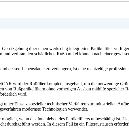
setzgebung über einen werkseitig integrierten Partikelfilter verfüge
n und verbrannten schädlichen Rußpartikel können nach einer gewissen
nd dessen Lebensdauer zu verlängern, ist eine rechtzeitige professione
CAR wird der Rußfilter komplett ausgebaut, um die notwendige Gründl
gen von Rußpartikelfiltern ohne vorherigen Ausbau mithilfe spezieller 
orderlich wird.
unter Einsatz spezieller technischer Verfahren zur industriellen Aufber
sverfahren modernste Technologien verwendet.
ur möglich, wenn das Innenleben des Partikelfilters unbeschädigt ist. L
cht durchgeführt werden. In diesem Fall ist ein Filteraustausch erforder