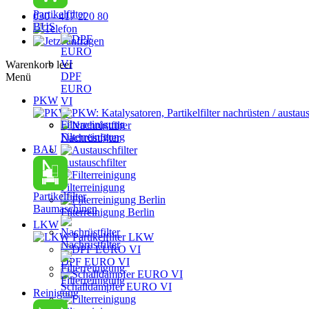
Partikelfilter
030 - 417 220 80
BUS
Warenkorb leer
DPF
Menü
EURO
PKW
VI
PKW: Katalysatoren, Partikelfilter nachrüsten / austau
Filterreinigung
Nachrüstfilter
BAU
Austauschfilter
Filterreinigung
Partikelfilter
Baumaschinen
Filterreinigung Berlin
LKW
Partikelfilter LKW
Nachrüstfilter
DPF EURO VI
Filterreinigung
Schalldämpfer EURO VI
Reinigung