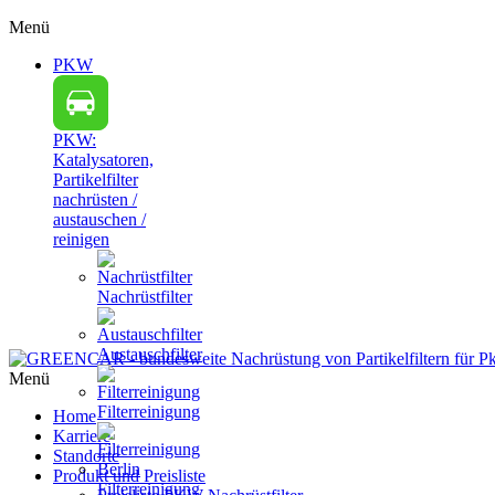
Menü
PKW
PKW:
Katalysatoren,
Partikelfilter
nachrüsten /
austauschen /
reinigen
Nachrüstfilter
Austauschfilter
Menü
Filterreinigung
Home
Karriere
Standorte
Produkt und Preisliste
Filterreinigung