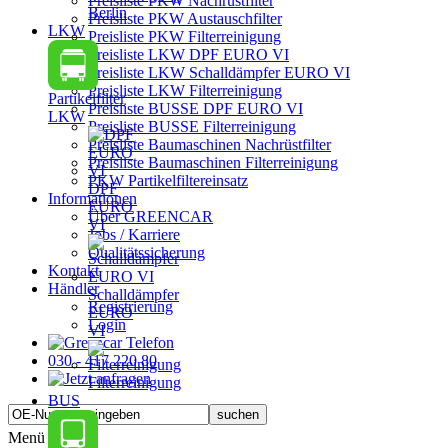
Preisliste PKW Nachrüstfilter
Berlin
Preisliste PKW Austauschfilter
LKW
Preisliste PKW Filterreinigung
Preisliste LKW DPF EURO VI
Preisliste LKW Schalldämpfer EURO VI
Preisliste LKW Filterreinigung
Partikelfilter
Preisliste BUSSE DPF EURO VI
LKW
Preisliste BUSSE Filterreinigung
Preisliste Baumaschinen Nachrüstfilter
Preisliste Baumaschinen Filterreinigung
PKW Partikelfiltereinsatz
DPF
Informationen
EURO
Über GREENCAR
VI
Jobs / Karriere
Qualitätssicherung
Kontakt
Händler
Schalldämpfer
Registrierung
EURO
Login
VI
030 - 417 220 80
Filterreinigung
BUS
Menü