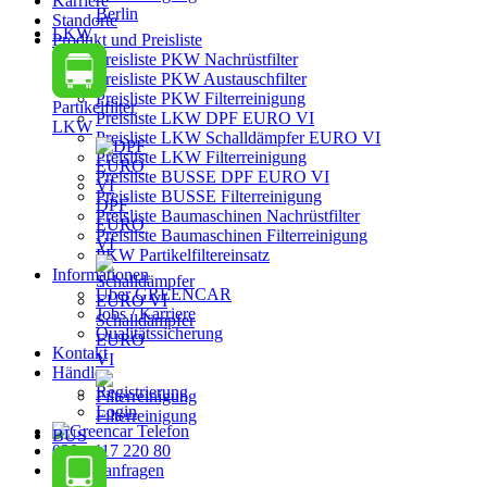
Karriere
Berlin
Standorte
LKW
Produkt und Preisliste
Preisliste PKW Nachrüstfilter
Preisliste PKW Austauschfilter
Preisliste PKW Filterreinigung
Partikelfilter
Preisliste LKW DPF EURO VI
LKW
Preisliste LKW Schalldämpfer EURO VI
Preisliste LKW Filterreinigung
Preisliste BUSSE DPF EURO VI
Preisliste BUSSE Filterreinigung
DPF
Preisliste Baumaschinen Nachrüstfilter
EURO
Preisliste Baumaschinen Filterreinigung
VI
PKW Partikelfiltereinsatz
Informationen
Über GREENCAR
Jobs / Karriere
Schalldämpfer
Qualitätssicherung
EURO
Kontakt
VI
Händler
Registrierung
Login
Filterreinigung
BUS
030 - 417 220 80