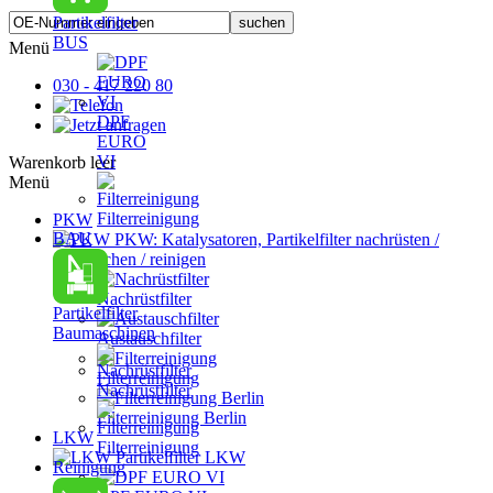
Partikelfilter
BUS
Menü
030 - 417 220 80
DPF
EURO
VI
Warenkorb leer
Menü
Filterreinigung
PKW
BAU
PKW: Katalysatoren, Partikelfilter nachrüsten /
austauschen / reinigen
Nachrüstfilter
Partikelfilter
Baumaschinen
Austauschfilter
Filterreinigung
Nachrüstfilter
Filterreinigung Berlin
LKW
Filterreinigung
Partikelfilter LKW
Reinigung