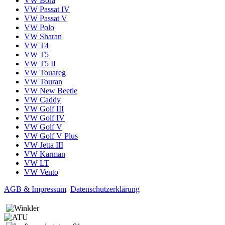
VW Bora
VW Passat IV
VW Passat V
VW Polo
VW Sharan
VW T4
VW T5
VW T5 II
VW Touareg
VW Touran
VW New Beetle
VW Caddy
VW Golf III
VW Golf IV
VW Golf V
VW Golf V Plus
VW Jetta III
VW Karman
VW LT
VW Vento
AGB & Impressum
Datenschutzerklärung