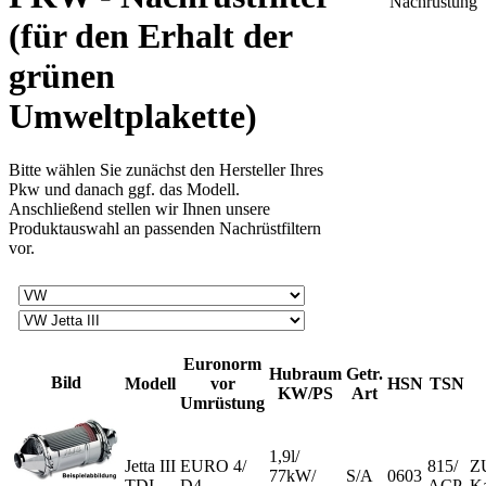
(für den Erhalt der
grünen
Umweltplakette)
Bitte wählen Sie zunächst den Hersteller Ihres
Pkw und danach ggf. das Modell.
Anschließend stellen wir Ihnen unsere
Produktauswahl an passenden Nachrüstfiltern
vor.
Euronorm
Hubraum
Getr.
Bild
Modell
vor
HSN
TSN
KW/PS
Art
Umrüstung
1,9l/
Jetta III
EURO 4/
815/
Z
77kW/
S/A
0603
TDI
D4
ACP
Ka