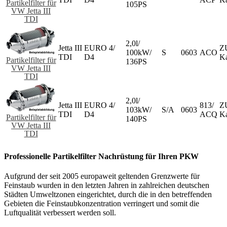
Partikelfilter für
105PS
VW Jetta III
TDI
2,0l/
Jetta III
EURO 4/
Z
100kW/
S
0603
ACO
TDI
D4
Ka
Partikelfilter für
136PS
VW Jetta III
TDI
2,0l/
Jetta III
EURO 4/
813/
Z
103kW/
S/A
0603
TDI
D4
ACQ
Ka
Partikelfilter für
140PS
VW Jetta III
TDI
Professionelle Partikelfilter Nachrüstung für Ihren PKW
Aufgrund der seit 2005 europaweit geltenden Grenzwerte für
Feinstaub wurden in den letzten Jahren in zahlreichen deutschen
Städten Umweltzonen eingerichtet, durch die in den betreffenden
Gebieten die Feinstaubkonzentration verringert und somit die
Luftqualität verbessert werden soll.