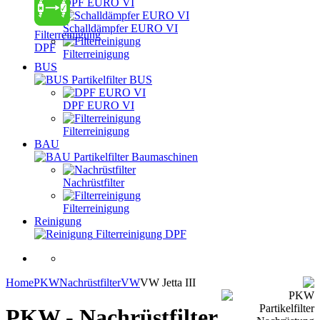
DPF EURO VI
Schalldämpfer EURO VI
Filterreinigung
DPF
Filterreinigung
BUS
Partikelfilter BUS
DPF EURO VI
Filterreinigung
BAU
Partikelfilter Baumaschinen
Nachrüstfilter
Filterreinigung
Reinigung
Filterreinigung DPF
Home
PKW
Nachrüstfilter
VW
VW Jetta III
PKW - Nachrüstfilter