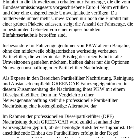
Einfahrt in die Umweltzonen erhalten nur Fahrzeuge, die die vom
Bundesemmissionsgesetz vorgeschriebene Euro 4 Norm erfüllen
und über eine entsprechende Umweltplakette verfügen. Da
mittlerweile immer mehr Umweltzonen nur noch die Einfahrt mit
einer grünen Plakette zulassen, steigt die Anzahl der Fahrzeuge, die
in bestimmten Gebieten von einer eingeschränkten
Einfahrtserlaubnis betroffen sind.
Insbesondere für Fahrzeugeigentümer von PKW älteren Baujahrs,
ohne den mittlerweile obligatorischen werkseitig verbauten
Partikelfilter, die weiterhin das Privileg der freien Fahrt in alle
Umweltzonen genießen möchten, bleiben daher nur die Optionen
Neuwagenanschaffung oder Partikelfilter Nachrüstung.
Als Experte in den Bereichen Partikelfilter Nachrüstung, Reinigung
und Austausch empfiehlt GREENCAR Fahrzeugeigentümern in
diesem Zusammenhang die Nachrüstung ihres PKW mit einem
Dieselpartikelfilter. Denn im Vergleich zu einer
Neuwagenanschaffung stellt die professionelle Partikelfilter
Nachrüstung eine kostengünstige Alternative dar.
Im Rahmen der professionellen Dieselpartikelfilter (DPF)
Nachrüstung durch GREENCAR wird zunächst anhand der
Fahrzeugdaten geprüft, ob der benötigte Rußfilter verfügbar ist. Der
anschließende Einbau des Partikelfilters erfolgt in der Regel