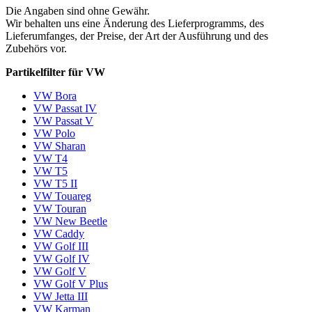
Die Angaben sind ohne Gewähr.
Wir behalten uns eine Änderung des Lieferprogramms, des
Lieferumfanges, der Preise, der Art der Ausführung und des
Zubehörs vor.
Partikelfilter für VW
VW Bora
VW Passat IV
VW Passat V
VW Polo
VW Sharan
VW T4
VW T5
VW T5 II
VW Touareg
VW Touran
VW New Beetle
VW Caddy
VW Golf III
VW Golf IV
VW Golf V
VW Golf V Plus
VW Jetta III
VW Karman