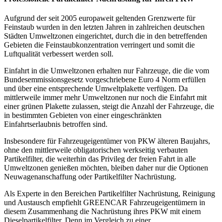
Aufgrund der seit 2005 europaweit geltenden Grenzwerte für
Feinstaub wurden in den letzten Jahren in zahlreichen deutschen
Städten Umweltzonen eingerichtet, durch die in den betreffenden
Gebieten die Feinstaubkonzentration verringert und somit die
Luftqualität verbessert werden soll.
Einfahrt in die Umweltzonen erhalten nur Fahrzeuge, die die vom
Bundesemmissionsgesetz vorgeschriebene Euro 4 Norm erfüllen
und über eine entsprechende Umweltplakette verfügen. Da
mittlerweile immer mehr Umweltzonen nur noch die Einfahrt mit
einer grünen Plakette zulassen, steigt die Anzahl der Fahrzeuge, die
in bestimmten Gebieten von einer eingeschränkten
Einfahrtserlaubnis betroffen sind.
Insbesondere für Fahrzeugeigentümer von PKW älteren Baujahrs,
ohne den mittlerweile obligatorischen werkseitig verbauten
Partikelfilter, die weiterhin das Privileg der freien Fahrt in alle
Umweltzonen genießen möchten, bleiben daher nur die Optionen
Neuwagenanschaffung oder Partikelfilter Nachrüstung.
Als Experte in den Bereichen Partikelfilter Nachrüstung, Reinigung
und Austausch empfiehlt GREENCAR Fahrzeugeigentümern in
diesem Zusammenhang die Nachrüstung ihres PKW mit einem
Dieselpartikelfilter. Denn im Vergleich zu einer