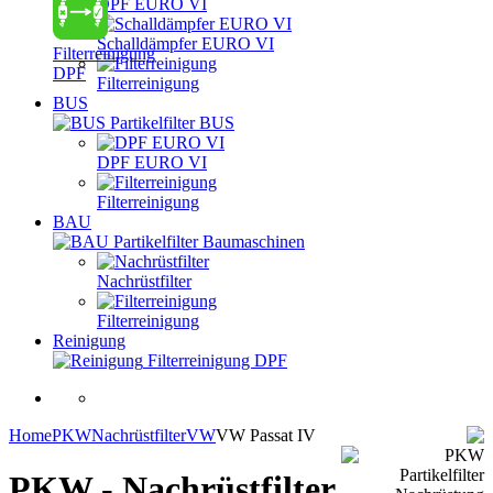
DPF EURO VI
Schalldämpfer EURO VI
Filterreinigung
DPF
Filterreinigung
BUS
Partikelfilter BUS
DPF EURO VI
Filterreinigung
BAU
Partikelfilter Baumaschinen
Nachrüstfilter
Filterreinigung
Reinigung
Filterreinigung DPF
Home
PKW
Nachrüstfilter
VW
VW Passat IV
PKW - Nachrüstfilter