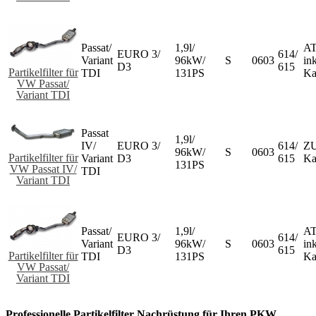
Passat/
1,9l/
AT
EURO 3/
614/
Variant
96kW/
S
0603
ink
D3
615
Partikelfilter für
TDI
131PS
Ka
VW Passat/
Variant TDI
Passat
1,9l/
IV/
EURO 3/
614/
ZU
96kW/
S
0603
Partikelfilter für
Variant
D3
615
Ka
131PS
VW Passat IV/
TDI
Variant TDI
Passat/
1,9l/
AT
EURO 3/
614/
Variant
96kW/
S
0603
ink
D3
615
Partikelfilter für
TDI
131PS
Ka
VW Passat/
Variant TDI
Professionelle Partikelfilter Nachrüstung für Ihren PKW