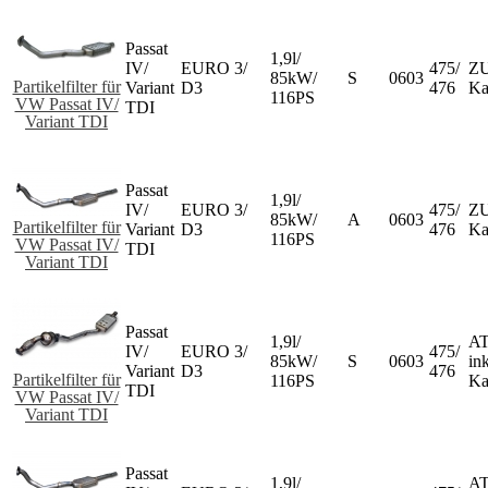
Passat
1,9l/
IV/
EURO 3/
475/
ZU
85kW/
S
0603
Partikelfilter für
Variant
D3
476
Ka
116PS
VW Passat IV/
TDI
Variant TDI
Passat
1,9l/
IV/
EURO 3/
475/
ZU
85kW/
A
0603
Partikelfilter für
Variant
D3
476
Ka
116PS
VW Passat IV/
TDI
Variant TDI
Passat
1,9l/
AT
IV/
EURO 3/
475/
85kW/
S
0603
ink
Variant
D3
476
Partikelfilter für
116PS
Ka
TDI
VW Passat IV/
Variant TDI
Passat
1,9l/
AT