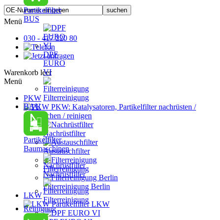
Partikelfilter
BUS
Menü
030 - 417 220 80
DPF
EURO
VI
Warenkorb leer
Menü
Filterreinigung
PKW
BAU
PKW: Katalysatoren, Partikelfilter nachrüsten /
austauschen / reinigen
Nachrüstfilter
Partikelfilter
Baumaschinen
Austauschfilter
Filterreinigung
Nachrüstfilter
Filterreinigung Berlin
LKW
Filterreinigung
Partikelfilter LKW
Reinigung