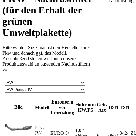
(für den Erhalt der
grünen
Umweltplakette)
Bitte wählen Sie zunächst den Hersteller Ihres
Pkw und danach ggf. das Modell.
Anschließend stellen wir Ihnen unsere
Produktauswahl an passenden Nachrüstfiltern
vor.
Euronorm
Hubraum
Getr.
Bild
Modell
vor
HSN
TSN
KW/PS
Art
Umrüstung
Passat
1,9l/
IV/
EURO 3/
342/
ZU
66kW/
S
0603