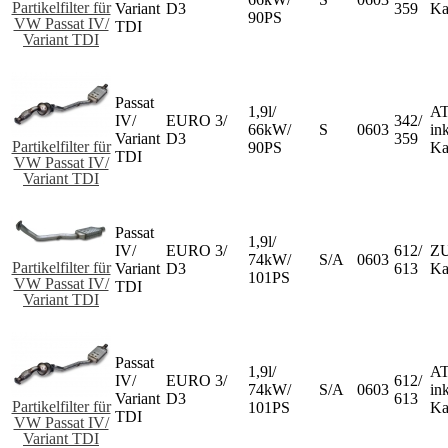
Partikelfilter für
Variant
D3
359
Ka
90PS
VW Passat IV/
TDI
Variant TDI
Passat
1,9l/
AT
IV/
EURO 3/
342/
66kW/
S
0603
ink
Variant
D3
359
Partikelfilter für
90PS
Ka
TDI
VW Passat IV/
Variant TDI
Passat
1,9l/
IV/
EURO 3/
612/
ZU
74kW/
S/A
0603
Partikelfilter für
Variant
D3
613
Ka
101PS
VW Passat IV/
TDI
Variant TDI
Passat
1,9l/
AT
IV/
EURO 3/
612/
74kW/
S/A
0603
ink
Variant
D3
613
Partikelfilter für
101PS
Ka
TDI
VW Passat IV/
Variant TDI