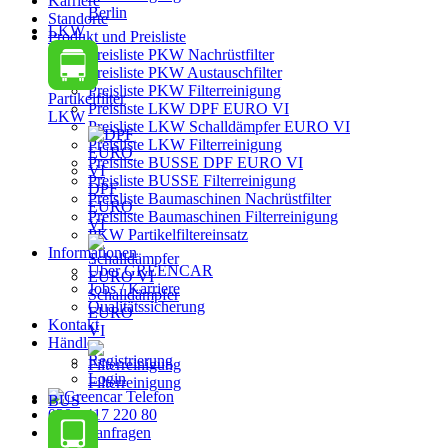
Karriere
Berlin
Standorte
LKW
Produkt und Preisliste
Preisliste PKW Nachrüstfilter
Preisliste PKW Austauschfilter
Preisliste PKW Filterreinigung
Partikelfilter
Preisliste LKW DPF EURO VI
LKW
Preisliste LKW Schalldämpfer EURO VI
Preisliste LKW Filterreinigung
Preisliste BUSSE DPF EURO VI
Preisliste BUSSE Filterreinigung
DPF
Preisliste Baumaschinen Nachrüstfilter
EURO
Preisliste Baumaschinen Filterreinigung
VI
PKW Partikelfiltereinsatz
Informationen
Über GREENCAR
Jobs / Karriere
Schalldämpfer
Qualitätssicherung
EURO
Kontakt
VI
Händler
Registrierung
Login
Filterreinigung
BUS
030 - 417 220 80