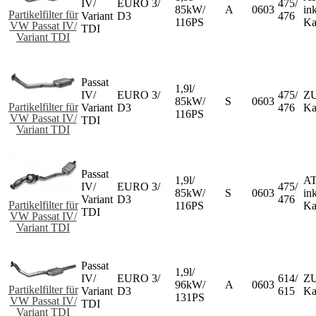
IV/
EURO 3/
475/
85kW/
A
0603
ink
Partikelfilter für
Variant
D3
476
116PS
Ka
VW Passat IV/
TDI
Variant TDI
Passat
1,9l/
IV/
EURO 3/
475/
ZU
85kW/
S
0603
Partikelfilter für
Variant
D3
476
Ka
116PS
VW Passat IV/
TDI
Variant TDI
Passat
1,9l/
AT
IV/
EURO 3/
475/
85kW/
S
0603
ink
Variant
D3
476
Partikelfilter für
116PS
Ka
TDI
VW Passat IV/
Variant TDI
Passat
1,9l/
IV/
EURO 3/
614/
ZU
96kW/
A
0603
Partikelfilter für
Variant
D3
615
Ka
131PS
VW Passat IV/
TDI
Variant TDI